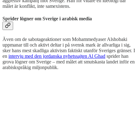
aggressiv kampanj mot Sverige. Han för vidare en ideologi där
målet är konflikt, inte samexistens.
Sprider lögner om Sverige i arabisk media
Även om de sabotageaktioner som Mohammedyaser Alshobaki
uppmanar till och aktivt deltar i på svensk mark är allvarliga i sig,
sker hans mest skadliga aktivism faktiskt utanför Sveriges gränser. I
en
intervju med den jordanska nyhetssajten Al Ghad
sprider han
grova lögner om Sverige – med målet att smutskasta landet inför en
arabiskspråkig miljonpublik.