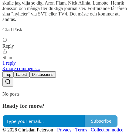
skulle jag vilja se dig, Aron Flam, Nick Alinia, Lamotte, Henrik
Jönsson och många fler duktiga journalister. Fortfarande får fåren
sina "nyheter" via SVT eller TV4. Det måste och kommer att
ändras.
Glad Påsk.
Reply
Share
1 reply
3 more comments...
Top
Latest
Discussions
No posts
Ready for more?
Subscribe
© 2026 Christian Peterson
·
Privacy
∙
Terms
∙
Collection notice