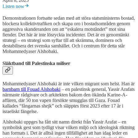
April 8, 2025
Listen now
Demonstrationen fortsatte sedan med att störa statsministerns bostad,
blockera kollektivtrafiken och skapa oro i bostadsområden genom
aggressiva skanderanden om att “eskalera motståndet” mot sina
fiender. Det här är inte lösryckta incidenter. Det är en genomtänkt
strategi – en strategi som syftar till att skrämma, dominera och
destabilisera det svenska samhället. Och i centrum för detta står
Mohammedyaser Alshobaki.
Släktband till Palestinska miliser
Mohammedyaser Alshobaki är inte vilken migrant som helst. Han är
barnbarn till Fouad Alshobaki
– en palestinsk general, Yassir Arafats
närmaste rådgivare och arkitekten bakom den ökända Karine-A-
affären, där 50 ton vapen försökte smugglas till Gaza. Fouad
kallades “fångarnas shejk” och släpptes först 2023 efter 17 år i
israeliskt fängelse.
Alshobaki uppges ha fått sitt namn direkt från Yassir Arafat – en
symbolisk gest som tydligt visar vilken miljö och ideologisk riktning
han formats i. Det är alltså ingen tillfällighet att han idag leder en