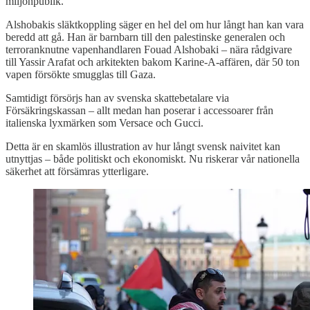
miljonpublik.
Alshobakis släktkoppling säger en hel del om hur långt han kan vara
beredd att gå. Han är barnbarn till den palestinske generalen och
terroranknutne vapenhandlaren Fouad Alshobaki – nära rådgivare
till Yassir Arafat och arkitekten bakom Karine-A-affären, där 50 ton
vapen försökte smugglas till Gaza.
Samtidigt försörjs han av svenska skattebetalare via
Försäkringskassan – allt medan han poserar i accessoarer från
italienska lyxmärken som Versace och Gucci.
Detta är en skamlös illustration av hur långt svensk naivitet kan
utnyttjas – både politiskt och ekonomiskt. Nu riskerar vår nationella
säkerhet att försämras ytterligare.