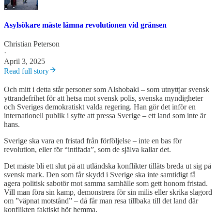
Asylsökare måste lämna revolutionen vid gränsen
Christian Peterson
·
April 3, 2025
Read full story
Och mitt i detta står personer som Alshobaki – som utnyttjar svensk
yttrandefrihet för att hetsa mot svensk polis, svenska myndigheter
och Sveriges demokratiskt valda regering. Han gör det inför en
internationell publik i syfte att pressa Sverige – ett land som inte är
hans.
Sverige ska vara en fristad från förföljelse – inte en bas för
revolution, eller för “intifada”, som de själva kallar det.
Det måste bli ett slut på att utländska konflikter tillåts breda ut sig på
svensk mark. Den som får skydd i Sverige ska inte samtidigt få
agera politisk sabotör mot samma samhälle som gett honom fristad.
Vill man föra sin kamp, demonstrera för sin milis eller skrika slagord
om ”väpnat motstånd” – då får man resa tillbaka till det land där
konflikten faktiskt hör hemma.