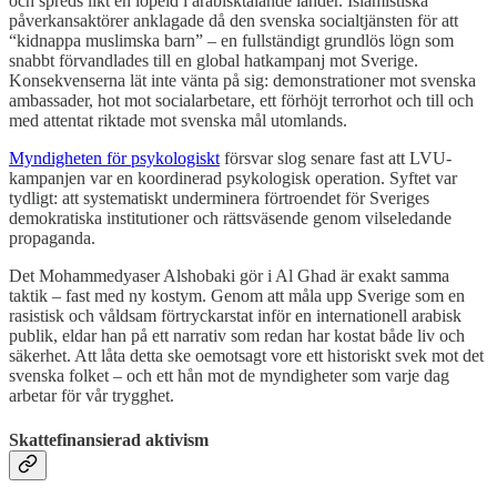
och spreds likt en löpeld i arabisktalande länder. Islamistiska
påverkansaktörer anklagade då den svenska socialtjänsten för att
“kidnappa muslimska barn” – en fullständigt grundlös lögn som
snabbt förvandlades till en global hatkampanj mot Sverige.
Konsekvenserna lät inte vänta på sig: demonstrationer mot svenska
ambassader, hot mot socialarbetare, ett förhöjt terrorhot och till och
med attentat riktade mot svenska mål utomlands.
Myndigheten för psykologiskt
försvar slog senare fast att LVU-
kampanjen var en koordinerad psykologisk operation. Syftet var
tydligt: att systematiskt underminera förtroendet för Sveriges
demokratiska institutioner och rättsväsende genom vilseledande
propaganda.
Det Mohammedyaser Alshobaki gör i Al Ghad är exakt samma
taktik – fast med ny kostym. Genom att måla upp Sverige som en
rasistisk och våldsam förtryckarstat inför en internationell arabisk
publik, eldar han på ett narrativ som redan har kostat både liv och
säkerhet. Att låta detta ske oemotsagt vore ett historiskt svek mot det
svenska folket – och ett hån mot de myndigheter som varje dag
arbetar för vår trygghet.
Skattefinansierad aktivism