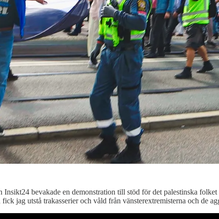
 Insikt24 bevakade en demonstration till stöd för det palestinska folke
a fick jag utstå trakasserier och våld från vänsterextremisterna och de a