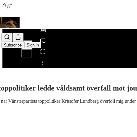
0:00
/
Subscribe
Sign in
Share from 0:00
toppolitiker ledde våldsamt överfall mot jou
när Vänsterpartiets toppolitiker Kristofer Lundberg överföll mig under e