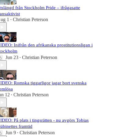
tslängd från Stockholm Pride – ifrågasatte
ransaktivist
ug 1
Christian Peterson
•
IDEO: Inifrån den afrikanska prostitutionsligan i
tockholm
Jun 23
Christian Peterson
•
IDEO: Romska tiggarligor jagar bort svenska
emlösa
un 12
Christian Peterson
•
IDEO: På plats i tingsrätten - nu avgörs Tobias
übinettes framtid
Jun 9
Christian Peterson
•