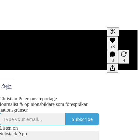
Generate tra
73
A transcript 
editing.
8
4
Christian Petersons reportage
Journalist & opinionsbildare som förespråkar
nationsgränser
Subscribe
Listen on
Substack App