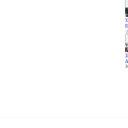
V
P
T
A
J