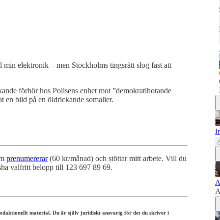
min elektronik – men Stockholms tingsrätt slog fast att
skande förhör hos Polisens enhet mot ”demokratihotande
at en bild på en öldrickande somalier.
I
som
prenumererar
(60 kr/månad) och stöttar mitt arbete. Vill du
ha valfritt belopp till 123 697 89 69.
A
A
ktionellt material. Du är själv juridiskt ansvarig för det du skriver i