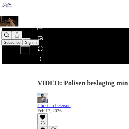
0:00
/
Subscribe
Sign in
Share from 0:00
VIDEO: Polisen beslagtog min 
Christian Peterson
Feb 17, 2026
73