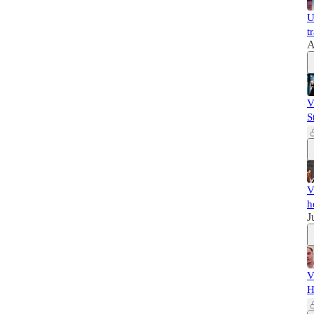
U
t
A
V
S
V
h
J
V
H