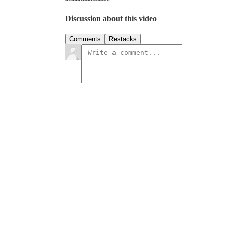
Discussion about this video
Comments
Restacks