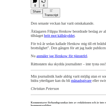
8
4
Share
Transcript
Den senaste veckan har varit omskakande.
Åklagaren Filippa Henkow beordrade beslag av all 
tillslaget
bröt mot källskyddet
.
För två år sedan kallade Henkow mig till ett bråd
brottslighet”. Den gången för att jag hade publicer
Nu
anmäler jag Henkow för tjänstefel
.
Rättsstaten ska skydda journalister – inte tysta oss!
Min journalistik hade aldrig varit möjlig utan er 
bidra ytterligare kan du bli
månadsgivare
eller swis
Christian Peterson
Kommentarer förhandsgranskas inte av redaktionen och är inte reda
kommentarsfältet.