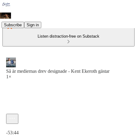
Subscribe
Sign in
Listen distraction-free on Substack
Så är mediernas drev designade - Kent Ekeroth gästar
1×
Current time: 0:00 / Total time: -53:44
-53:44