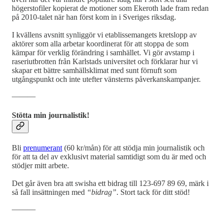
högerstofiler kopierat de motioner som Ekeroth lade fram redan
på 2010-talet när han först kom in i Sveriges riksdag.
I kvällens avsnitt synliggör vi etablissemangets kretslopp av
aktörer som alla arbetar koordinerat för att stoppa de som
kämpar för verklig förändring i samhället. Vi gör avstamp i
raseriutbrotten från Karlstads universitet och förklarar hur vi
skapar ett bättre samhällsklimat med sunt förnuft som
utgångspunkt och inte utefter vänsterns påverkanskampanjer.
―――
Stötta min journalistik!
Bli
prenumerant
(60 kr/mån) för att stödja min journalistik och
för att ta del av exklusivt material samtidigt som du är med och
stödjer mitt arbete.
Det går även bra att swisha ett bidrag till 123-697 89 69, märk i
så fall insättningen med
“bidrag”
. Stort tack för ditt stöd!
―――