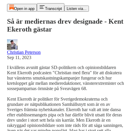
Open in app
Transcript
Listen via...
Så är mediernas drev designade - Kent
Ekeroth gästar
Christian Peterson
Sep 11, 2023
I kvällens avsnitt gästar SD-politikern och opinionsbildaren
Kent Ekeroth podcasten "Christian med flera" för att diskutera
hur vänsterns smutskastningskampanjer fungerar och hur
kretsloppet går mellan medieredaktioner, vänsterextremister och
sossepamparnas örnnäste på Sveavägen 68.
Kent Ekeroth är politiker för Sverigedemokraterna och
grundare av nätpublikationen Samhällsnytt som är en av
Sveriges främsta nyhetskanaler. Ekeroth har valt att inte dansa
efter etablissemangets pipa och har därför blivit utsatt för deras
drev under i stort sett hela sin karriär. Men Ekeroth är en
rakryggad opinionsbildare som inte räds för att säga sanningen,
även när det var mindre populärt. Idag har i stort sett alla