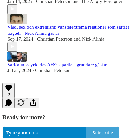
Jan 14, 2025
Christian Peterson
and
The Angry Foreigner
•
Våld, sex och extremism: vänsterextrema relationer som slutat i
tragedi - Nick Alinia gästar
Sep 17, 2024
Christian Peterson
and
Nick Alinia
•
Varför misslyckades AFS? - partiets grundare gästar
Jul 21, 2024
Christian Peterson
•
2
Ready for more?
Subscribe