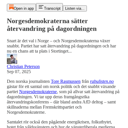
Open in app
Transcript
Listen via...
Norgesdemokraterna sätter
återvandring på dagordningen
Snart är det val i Norge – och Norgesdemokraterna växer
snabbt. Partiet har satt återvandring på dagordningen och har
nu en chans att ta plats i Stortinget...
Christian Peterson
Sep 07, 2025
Den norska journalisten
Tore Rasmussen
från
rabulisten.no
gästar för ett samtal om norsk politik och det snabbt växande
partiet
Norgesdemokraterne
, som på allvar satt återvandring på
dagordningen. Vi tar upp deras framgångsrika
återvandringskonferens – där bland andra AfD deltog – samt
skillnaderna mellan Fremskrittspartiet och
Norgesdemokraterne.
Samtalet rör också den pågående energikrisen, folkutbytet,
hotet från våldsvänstern och hur de vänsterliberala medierna