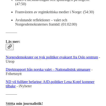
(47:50)
Framväxten av regimkritiska medier i Norge: (54:30)
Avslutande reflektioner – valet och
Norgesdemokraternes framtid: (01:02:00)
―――
Läs mer:
Norgesdemokrater og tysk politiker evakuert fra Oslo sentrum
-
Utrop
Direktrapport från norska valet – Nationalistisk utmanare
-
Frihetsnytt
ND vil fullføre befaring: AfD-politiker Lena Kotré kommer
tilbake
- iNyheter
―――
Stötta min journalistik!