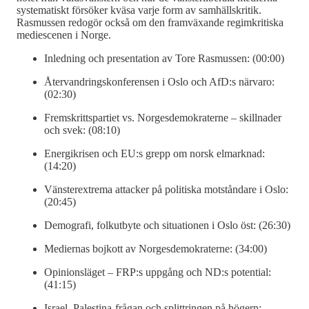
systematiskt försöker kväsa varje form av samhällskritik.
Rasmussen redogör också om den framväxande regimkritiska
mediescenen i Norge.
Inledning och presentation av Tore Rasmussen: (00:00)
Återvandringskonferensen i Oslo och AfD:s närvaro:
(02:30)
Fremskrittspartiet vs. Norgesdemokraterne – skillnader
och svek: (08:10)
Energikrisen och EU:s grepp om norsk elmarknad:
(14:20)
Vänsterextrema attacker på politiska motståndare i Oslo:
(20:45)
Demografi, folkutbyte och situationen i Oslo öst: (26:30)
Mediernas bojkott av Norgesdemokraterne: (34:00)
Opinionsläget – FRP:s uppgång och ND:s potential:
(41:15)
Israel–Palestina-frågan och splittringen på högern: