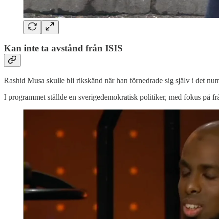
Kan inte ta avstånd från ISIS
Rashid Musa skulle bli rikskänd när han förnedrade sig själv i det 
I programmet ställde en sverigedemokratisk politiker, med fokus på 