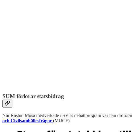
SUM förlorar statsbidrag
När Rashid Musa medverkade i SVTs debattprogram var han ordföran
och Civilsamhällesfrågor
(MUCF).