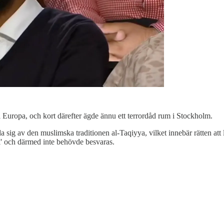
m i Europa, och kort därefter ägde ännu ett terrordåd rum i Stockholm.
ig av den muslimska traditionen al-Taqiyya, vilket innebär rätten att lj
k' och därmed inte behövde besvaras.