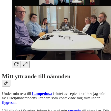
Mitt yttrande till nämnden
Under min resa till
Lampedusa
i slutet av september blev jag störd
av Disciplinnämndens utredare som kontaktade mig mitt under
flygresan
.
Väl tillbaka i Sverige, inkom jag med mitt
yttrande
till nämnden. Där