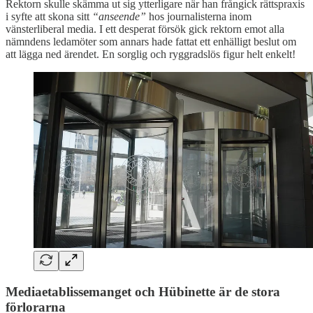
Rektorn skulle skämma ut sig ytterligare när han frångick rättspraxis
i syfte att skona sitt
“anseende”
hos journalisterna inom
vänsterliberal media. I ett desperat försök gick rektorn emot alla
nämndens ledamöter som annars hade fattat ett enhälligt beslut om
att lägga ned ärendet. En sorglig och ryggradslös figur helt enkelt!
Mediaetablissemanget och Hübinette är de stora
förlorarna