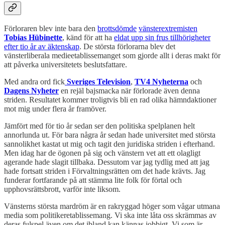
Förloraren blev inte bara den
brottsdömde
vänsterextremisten
Tobias Hübinette
, känd för att ha
eldat upp sin frus tillhörigheter
efter tio år av äktenskap
. De största förlorarna blev det
vänsterliberala medieetablissemanget som gjorde allt i deras makt för
att påverka universitetets beslutsfattare.
Med andra ord fick
Sveriges Television
,
TV4 Nyheterna
och
Dagens Nyheter
en rejäl bajsmacka när förlorade även denna
striden. Resultatet kommer troligtvis bli en rad olika hämndaktioner
mot mig under flera år framöver.
Jämfört med för tio år sedan ser den politiska spelplanen helt
annorlunda ut. För bara några år sedan hade universitet med största
sannolikhet kastat ut mig och tagit den juridiska striden i efterhand.
Men idag har de ögonen på sig och vänstern vet att ett olagligt
agerande hade slagit tillbaka. Dessutom var jag tydlig med att jag
hade fortsatt striden i Förvaltningsrätten om det hade krävts. Jag
funderar fortfarande på att stämma lite folk för förtal och
upphovsrättsbrott, varför inte liksom.
Vänsterns största mardröm är en rakryggad höger som vågar utmana
media som politikeretablissemang. Vi ska inte låta oss skrämmas av
deras fulspel även om det ibland kan kännas jobbigt. Vi som är