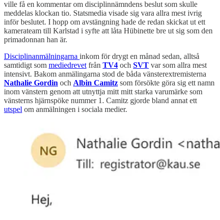
ville få en kommentar om disciplinnämndens beslut som skulle
meddelas klockan tio. Statsmedia visade sig vara allra mest ivrig
inför beslutet. I hopp om avstängning hade de redan skickat ut ett
kamerateam till Karlstad i syfte att låta Hübinette bre ut sig som den
primadonnan han är.
Disciplinanmälningarna
inkom för drygt en månad sedan, alltså
samtidigt som
mediedrevet
från
TV4
och
SVT
var som allra mest
intensivt. Bakom anmälingarna stod de båda vänsterextremisterna
Nathalie Gordin
och
Albin Camitz
som försökte göra sig ett namn
inom vänstern genom att utnyttja mitt mitt starka varumärke som
vänsterns hjärnspöke nummer 1. Camitz gjorde bland annat ett
utspel
om anmälningen i sociala medier.