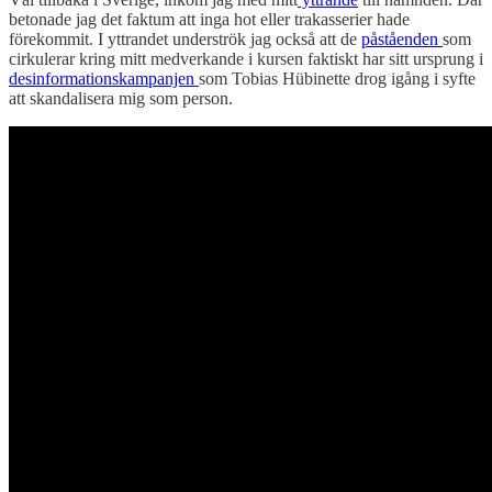
betonade jag det faktum att inga hot eller trakasserier hade
förekommit. I yttrandet underströk jag också att de
påståenden
som
cirkulerar kring mitt medverkande i kursen faktiskt har sitt ursprung i
desinformationskampanjen
som Tobias Hübinette drog igång i syfte
att skandalisera mig som person.