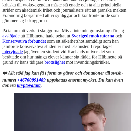
kritiska till woke-agendan måste stå enade och ta alla principiella
strider om akademisk frihet och journalisters rätt att granska makten.
Förändring börjar med att vi synliggör och konfronterar de som
gömmer sig i skuggorna.
På tal om att verka i skuggorna. Missa inte min granskning där jag
avslöjade
att Hübinette hade pekat ut
Sverigedemokraterna
och
Konservativa förbundet
som ett säkerhetshot samtidigt som han
jämförde konservativa studenter med islamister. I reportaget
intervjuade
jag även en student vid Karlstads universitet som
berättade om hur många elever känner sig rädda för Hübinette på
grund av hans tidigare
brottslighet
mot invandringskritiker.
❤️ Allt stöd jag kan få i form av gåvor och donationer till swish-
numret
+46760891489
uppskattas enormt mycket. Du kan även
donera
kryptovaluta
.