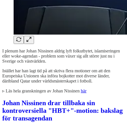
I plenum har Johan Nissinen aldrig lyft folkutbytet, islamiseringen
eller woke-agendan - problem som växer sig allt större just nu i
Sverige och västvärlden.
Istället har han lagt tid på att skriva flera motioner om att den
Europeiska Unionen ska införa bojkotter mot diverse länder,
däribland Qatar under världsmästerskapet i fotboll.
▹ Läs hela granskningen av Johan Nissinen
här
Johan Nissinen drar tillbaka sin
kontroversiella "HBT+"-motion: bakslag
för transagendan