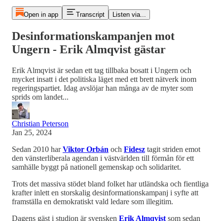
Open in app
Transcript
Listen via...
Desinformationskampanjen mot
Ungern - Erik Almqvist gästar
Erik Almqvist är sedan ett tag tillbaka bosatt i Ungern och
mycket insatt i det politiska läget med ett brett nätverk inom
regeringspartiet. Idag avslöjar han många av de myter som
sprids om landet...
Christian Peterson
Jan 25, 2024
Sedan 2010 har
Viktor Orbán
och
Fidesz
tagit striden emot
den vänsterliberala agendan i västvärlden till förmån för ett
samhälle byggt på nationell gemenskap och solidaritet.
Trots det massiva stödet bland folket har utländska och fientliga
krafter inlett en storskalig desinformationskampanj i syfte att
framställa en demokratiskt vald ledare som illegitim.
Dagens gäst i studion är svensken
Erik Almqvist
som sedan