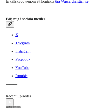
få källskydd genom att kontakta
tips@assarchristian.se
.
―――
Följ mig i sociala medier!
X
Telegram
Instagram
Facebook
YouTube
Rumble
―――
Recent Episodes