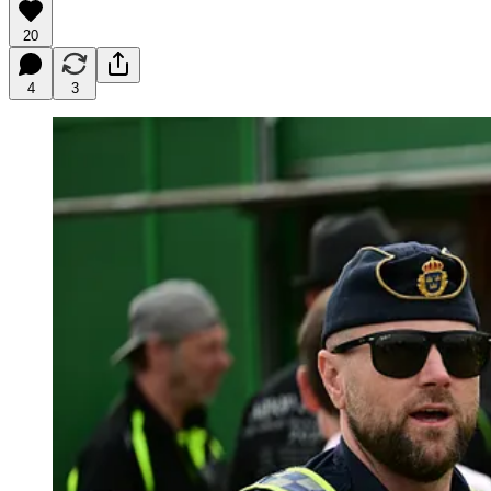
20
4
3