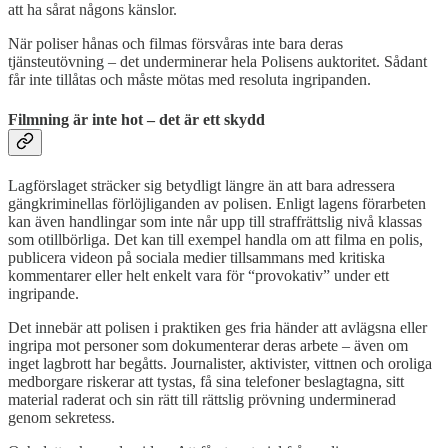
att ha sårat någons känslor.
När poliser hånas och filmas försvåras inte bara deras
tjänsteutövning – det underminerar hela Polisens auktoritet. Sådant
får inte tillåtas och måste mötas med resoluta ingripanden.
Filmning är inte hot – det är ett skydd
Lagförslaget sträcker sig betydligt längre än att bara adressera
gängkriminellas förlöjliganden av polisen. Enligt lagens förarbeten
kan även handlingar som inte når upp till straffrättslig nivå klassas
som otillbörliga. Det kan till exempel handla om att filma en polis,
publicera videon på sociala medier tillsammans med kritiska
kommentarer eller helt enkelt vara för “provokativ” under ett
ingripande.
Det innebär att polisen i praktiken ges fria händer att avlägsna eller
ingripa mot personer som dokumenterar deras arbete – även om
inget lagbrott har begåtts. Journalister, aktivister, vittnen och oroliga
medborgare riskerar att tystas, få sina telefoner beslagtagna, sitt
material raderat och sin rätt till rättslig prövning underminerad
genom sekretess.