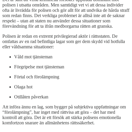
polisen i utsatta områden. Men samtidigt vet vi att dessa individer
ofta är livrädda för polisen och gör allt för att undvika de hårda straff
som redan finns. Det verkliga problemet är alltså inte att de saknar
respekt – utan att staten nu använder dessa situationer som
förevändning för att ta ifrån medborgarna rätten att granska.
Polisen är redan en extremt privilegierad aktör i rättsstaten. De
omfattas av en rad befintliga lagar som ger dem skydd vid hotfulla
eller våldsamma situationer:
Våld mot tjänsteman
Förgripelse mot tjänsteman
Förtal och förolämpning
Olaga hot
Otillåten påverkan
Att införa ännu en lag, som bygger på subjektiva uppfattningar om
“förolämpning”, har inget med rättvisa att göra – det har med
kontroll att göra. Det är ett försök att stärka polisens emotionella
komfortzon snarare än allmänhetens rättssäkerhet.