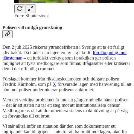
Foto: Shutterstock
Polisen vill undgå granskning
Den 2 juli 2025 riskerar yttrandefriheten i Sverige att ta ett farligt
kliv bakåt. Då träder nämligen en ny lag i kraft:
förolämpning mot
tjänsteman
– ett juridiskt verktyg som i praktiken ger polisen
möjlighet att tysta medborgare som filmar, ifrågasätter eller kritiserar
dem i det offentliga rummet.
Förslaget kommer från riksdagsledamoten och tidigare polisen
Fredrik Kärrholm, som på
X
försvarade lagen med hänvisning till att
hån mot poliser underminerar polisens auktoritet.
Men det verkliga problemet är inte att gängkriminella hånar polisen
– det är att staten nu tar ett steg mot att institutionalisera censur.
Medborgarens rätt att dokumentera statens maktutövning är på väg
att förvandlas till ett brott.
Vi står alltså inför en situation där den som dokumenterar ett
ingripande kan bli gripen – inte för att ha brutit mot lagen, utan för