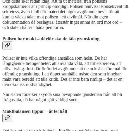
Och detta sker redan idag. Att få ut material från polisens
kroppskameror är i princip omöjligt. Polisen hänvisar konsekvent till
sekretess, även i fall där materialet utgör avgörande bevis för att
kunna väcka talan mot polisen i ett civilmål. När din egen
dokumentation då beslagtas, återstår inget annat än ord mot ord –
och staten håller i båda pennorna.
Polisen har makt – därför ska de tåla granskning
Poliser är inte vilka offentliga anställda som helst. De har
långtgående befogenheter: att använda våld, att frihetsberöva, att
utöva tvång. Just därför är det avgörande att de också är föremål för
offentlig granskning. I ett öppet samhälle måste den som innehar
makt vara beredd att tåla kritik. Det är inte bara rimligt – det är en
demokratisk nödvändighet.
När staten försöker skydda sina beväpnade tjänstemän från att bli
ifrågasatta, då har något gått väldigt snett.
Maktbalansen tippar – åt fel håll
Det är sant att vissa kriminella försöker uppträda dominant mot