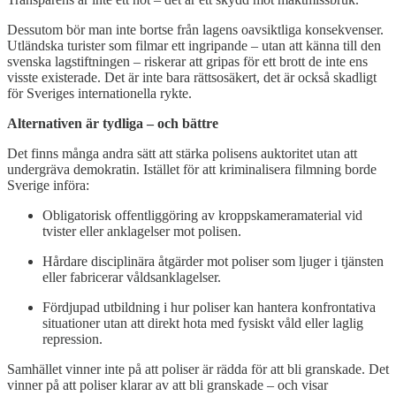
Dessutom bör man inte bortse från lagens oavsiktliga konsekvenser.
Utländska turister som filmar ett ingripande – utan att känna till den
svenska lagstiftningen – riskerar att gripas för ett brott de inte ens
visste existerade. Det är inte bara rättsosäkert, det är också skadligt
för Sveriges internationella rykte.
Alternativen är tydliga – och bättre
Det finns många andra sätt att stärka polisens auktoritet utan att
undergräva demokratin. Istället för att kriminalisera filmning borde
Sverige införa:
Obligatorisk offentliggöring av kroppskameramaterial vid
tvister eller anklagelser mot polisen.
Hårdare disciplinära åtgärder mot poliser som ljuger i tjänsten
eller fabricerar våldsanklagelser.
Fördjupad utbildning i hur poliser kan hantera konfrontativa
situationer utan att direkt hota med fysiskt våld eller laglig
repression.
Samhället vinner inte på att poliser är rädda för att bli granskade. Det
vinner på att poliser klarar av att bli granskade – och visar