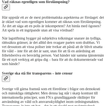
Vad räknas egentligen som förolämpning?
Här uppstår ett av de mest problematiska aspekterna av förslaget: det
är oklart vad som egentligen kommer att räknas som förolämpning.
Är det att säga att en polis är inkompetent? Att himla med ögonen?
Att spela in ett ingripande utan att visa vördnad?
När lagstiftning bygger på subjektiva tolkningar snarare än tydliga,
rättssäkra gränser, är det alltid den svagare parten som drabbas. Vi
vet dessutom att vissa poliser inte tvekar att påstå att de blivit utsatta
för våld – inte för att det är sant, utan för att få en anledning att
frihetsberöva en besvärlig person. Vad händer när samma tjänstemän
får ett nytt verktyg att gripa dig – bara för att du dokumenterade vad
som hände?
Sverige ska stå för transparens – inte censur
Sverige vill gärna framstå som ett föredöme i frågor om demokrati
och mänskliga rättigheter. Men denna lag står i skarp kontrast till
internationella principer, som FN:s grundläggande riktlinjer för
användning av våld och ansvarsskyldighet inom ordningsmakten.
Transparens är inte ett hot – det är ett skydd mot maktmissbruk.