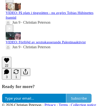
VIDEO: På plats i tingsrätten - nu avgörs Tobias Hübinettes
framtid
Jun 9
Christian Peterson
•
VIDEO: Förföljd av sextrakasserande Palestinaaktivist
Jun 9
Christian Peterson
•
22
3
1
Ready for more?
Subscribe
© 2026 Christian Peterson
·
Privacy
∙
Terms
∙
Collection notice