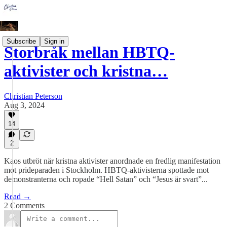
Subscribe
Sign in
Storbråk mellan HBTQ-
aktivister och kristna…
Christian Peterson
Aug 3, 2024
14
2
Kaos utbröt när kristna aktivister anordnade en fredlig manifestation
mot prideparaden i Stockholm. HBTQ-aktivisterna spottade mot
demonstranterna och ropade “Hell Satan” och “Jesus är svart”...
Read →
2 Comments