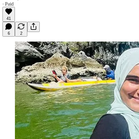
∙ Paid
41
6
2