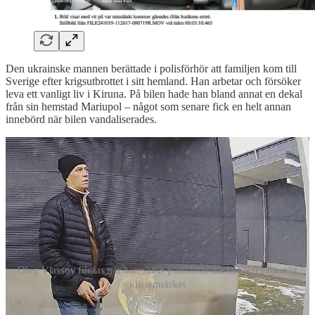
Den ukrainske mannen berättade i polisförhör att familjen kom till
Sverige efter krigsutbrottet i sitt hemland. Han arbetar och försöker
leva ett vanligt liv i Kiruna. På bilen hade han bland annat en dekal
från sin hemstad Mariupol – något som senare fick en helt annan
innebörd när bilen vandaliserades.
Oleg Vlassov filmas när han sätter punkterar däcket och sätter dit
klistermärket
”Jag hade satt dit den för att minnas var jag kommer