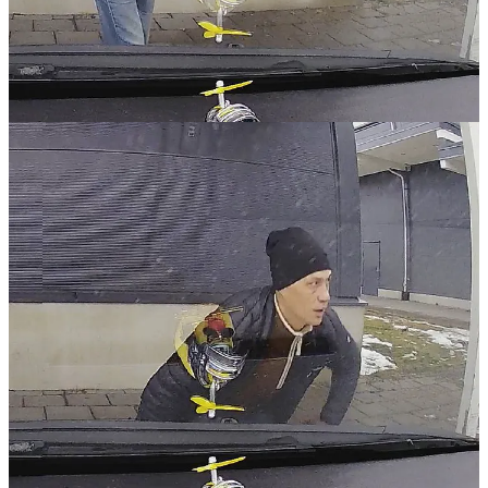
ifrån. Det är min hemstad. Jag tänkte aldrig att någon
skulle bli provocerad av det.”
Continue reading this post for free in the
Substack app
Claim my free post
Or purchase a paid subscription.
Previous
Next
© 2026 Christian Peterson
·
Privacy
∙
Terms
∙
Collection notice
Start your Substack
Get the app