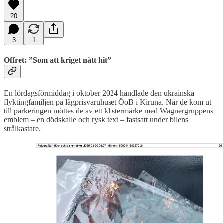
20
3
1
Offret: ”Som att kriget nått hit”
En lördagsförmiddag i oktober 2024 handlade den ukrainska
flyktingfamiljen på lågprisvaruhuset ÖoB i Kiruna. När de kom ut
till parkeringen möttes de av ett klistermärke med Wagnergruppens
emblem – en dödskalle och rysk text – fastsatt under bilens
strålkastare.