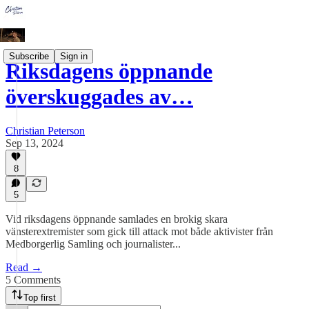
Subscribe
Sign in
Riksdagens öppnande
överskuggades av…
Christian Peterson
Sep 13, 2024
8
5
Vid riksdagens öppnande samlades en brokig skara
vänsterextremister som gick till attack mot både aktivister från
Medborgerlig Samling och journalister...
Read →
5 Comments
Top first