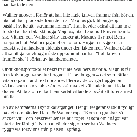
han kastade den.
Wallner uppger i förhör att han inte hade kniven framme från början,
utan att han plockade fram den när Magnus gick till angrepp –
påstått i syfte att “skrämma honom”. Han hävdar också att han inte
förstod att han faktiskt högg Magnus, utan bara höll kniven framför
sig. Vittnen och Wallner själv uppger att Magnus flyr mot Berns
trappa och att Wallner jagar efter honom. Huggen i ryggen har
logiskt sett antagligen utdelats under den jakten men Wallner påstår
att samtliga knivhugg måste uppkommit när han “höll kniven
framför sig” i början av handgemänget.
Obduktionsprotokollet bekräftar inte Wallners historia. Magnus får
fem knivhugg, varav tre i ryggen. Ett av huggen – det som träffar
vitala organ – är direkt dödande. Flera av de övriga huggen är
sådana som utan snabb vård också mycket väl hade kunnat leda till
döden. Att tala om enbart panikartat viftande är svårt att förena med
utfallet.
En av kamraterna i syndikalistgänget, Bengt, reagerar särskilt tydligt
på det som händer. Han hör Wallner ropa “Kom nu grabbar, så
sticker vi!”, och beskriver senare hur ropet lät som om “något var
klart eller färdigt”. När han vänder sig om ser han Wallners
ryggtavla försvinna från platsen i språng.