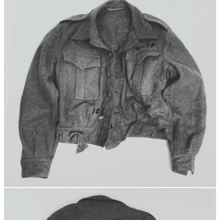
Nordenmarks jacka, vars modell bars av brittiska piloter när de stred
mot Nazi-Tyskland, benämndes av Aftonbladet och Expressen som
“nazistuniform”.
Mediebilden: fascisten som fick skylla sig själv
Parallellt med rättsprocessen pågår en annan process – den i
medierna. Och där är det inte Magnus som får sympatierna.
Aftonbladets kampanj för att vinkla historien börjar mindre än 24
timmar efter mordet efter mordet då en av Wallners kamrater
intervjuas på Aftonbladets redaktion. Aftonbladets Pelle Jacobsson
väljer att beskriva Wallner som en “glad och trevlig kille som gillar