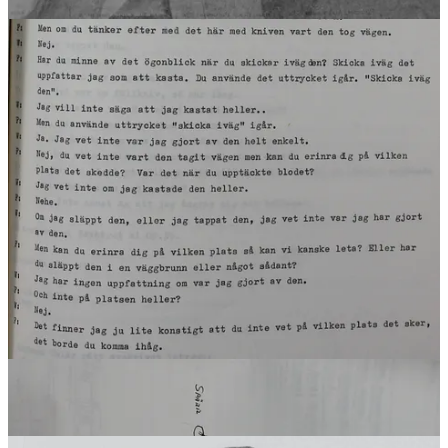
“De ska inte sätta dit Jacques”
De två vännerna till Magnus – Peter och Jocke – har först svårt att
förstå vad som hänt. De ser tumultet på håll, men uppfattar inte att
kniv används. Först när de möter blodet vid dörren och Magnus
livlösa kropp inne på Berns går det upp för dem hur illa det är.
Båda chockas svårt. Ändå finns det uppgifter om att en av
syndikalisterna som var kvar kort på platsen innan även de flydde –
ska ha yttrat att “de ska inte sätta dit Jacques för det här”. I
utredningen framgår också att kamraterna till Wallner i sina förhör
gör vad de kan för att tona ner hans roll och beskriva situationen
som en slags olycklig nödsituation. När Kriminalvården genomför
en personundersökning av Wallners person så intervjuar de hela 13
personer som nästan alltför samstämmigt vittnar om att Wallner är
timid och snäll, att ens i en personutredning tala med så många som
13 vänner till en misstänkt torde vara unikt.
Det är inte ovanligt att människor skyddar sina vänner när något gått
fullständigt över styr. Men i kombination med hur saken snart
kommer att hanteras i media får lojaliteten en särskild betydelse.