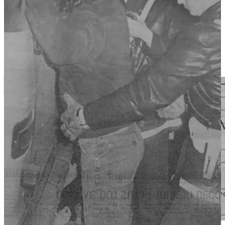
säger han sig inte minnas var han gjort av mordvapnet men han
skissar upp en stilettliknande kniv med låsmekanism för polisen.
Timmarna efter mordet så testas Wallners nykterhet. Jacques
Wallner, 25, var alltså relativt nykter när han mördade Magnus.
Medelvärdet på 0,32 är något över gränsen för rattonykterhet och så
lågt att det inte förklarar ett brutalt våldsdåd eller varför han inte
minns var han gjorde av kniven.