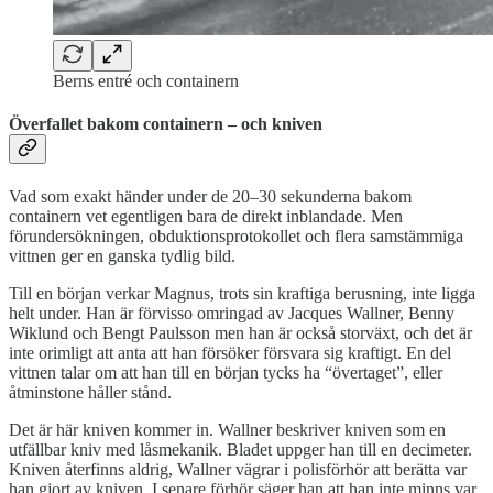
Berns entré och containern
Överfallet bakom containern – och kniven
Vad som exakt händer under de 20–30 sekunderna bakom
containern vet egentligen bara de direkt inblandade. Men
förundersökningen, obduktionsprotokollet och flera samstämmiga
vittnen ger en ganska tydlig bild.
Till en början verkar Magnus, trots sin kraftiga berusning, inte ligga
helt under. Han är förvisso omringad av Jacques Wallner, Benny
Wiklund och Bengt Paulsson men han är också storväxt, och det är
inte orimligt att anta att han försöker försvara sig kraftigt. En del
vittnen talar om att han till en början tycks ha “övertaget”, eller
åtminstone håller stånd.
Det är här kniven kommer in. Wallner beskriver kniven som en
utfällbar kniv med låsmekanik. Bladet uppger han till en decimeter.
Kniven återfinns aldrig, Wallner vägrar i polisförhör att berätta var
han gjort av kniven. I senare förhör säger han att han inte minns var