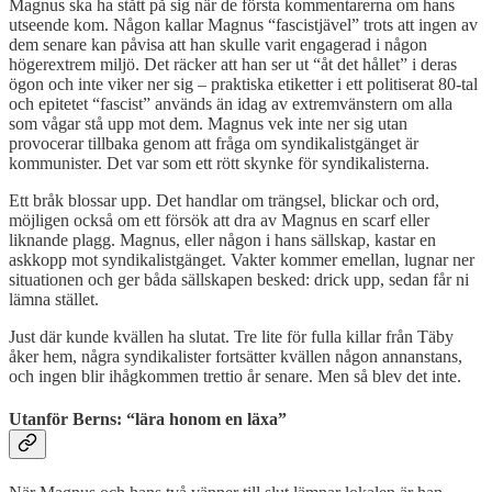
Magnus ska ha stått på sig när de första kommentarerna om hans
utseende kom. Någon kallar Magnus “fascistjävel” trots att ingen av
dem senare kan påvisa att han skulle varit engagerad i någon
högerextrem miljö. Det räcker att han ser ut “åt det hållet” i deras
ögon och inte viker ner sig – praktiska etiketter i ett politiserat 80-tal
och epitetet “fascist” används än idag av extremvänstern om alla
som vågar stå upp mot dem. Magnus vek inte ner sig utan
provocerar tillbaka genom att fråga om syndikalistgänget är
kommunister. Det var som ett rött skynke för syndikalisterna.
Ett bråk blossar upp. Det handlar om trängsel, blickar och ord,
möjligen också om ett försök att dra av Magnus en scarf eller
liknande plagg. Magnus, eller någon i hans sällskap, kastar en
askkopp mot syndikalistgänget. Vakter kommer emellan, lugnar ner
situationen och ger båda sällskapen besked: drick upp, sedan får ni
lämna stället.
Just där kunde kvällen ha slutat. Tre lite för fulla killar från Täby
åker hem, några syndikalister fortsätter kvällen någon annanstans,
och ingen blir ihågkommen trettio år senare. Men så blev det inte.
Utanför Berns: “lära honom en läxa”