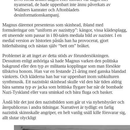
nyanserad, de hade uppenbart inte ännu påverkats av
Wallners kamrater och Aftonbladets
desinformationskampanj.
Magnus däremot presenteras som skinhead, ibland med
formuleringar om “uniform av nazisttyp”: kängor, vissa klädesplagg,
ett utseende som passar in i 80-talets mediala bild av nazister. I en
medial version av historien påstås han ha provocerat, gjort
hitlerhälsning och nästan själv “bett om” bråket.
Problemet är att inget av detta stöds av förundersökningen.
Dessutom enligt anhöriga så hade Magnus varken den politiska
bakgrund eller den typ av militanta kopplingar som man försökte
tillskriva honom. Han var en festande 21-åring med ganska blandad
vänkrets. Och kläderna han bar var uppenbart inom subkulturen
synthmusik. Ett nazistiskt skinhead skulle vid den här tiden aldrig
bära samma typ av jacka som brittiska flygare bar när de bombade
Nazi-Tyskland eller vara sminkad och bära fluga och basker.
Ändå blir det just den nazistbilden som går ut via nyhetsbyråer och
återpubliceras i andra tidningar. Narrativet är tydligt: en farlig
nazistisk skinnskalle angriper, en helt vanlig snäll kille försvarar sig,
allt slutar olyckligt