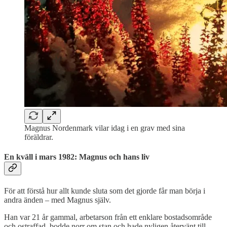
Magnus Nordenmark vilar idag i en grav med sina
föräldrar.
En kväll i mars 1982: Magnus och hans liv
För att förstå hur allt kunde sluta som det gjorde får man börja i
andra änden – med Magnus själv.
Han var 21 år gammal, arbetarson från ett enklare bostadsområde
och ostraffad, bodde norr om stan och hade nyligen återvänt till