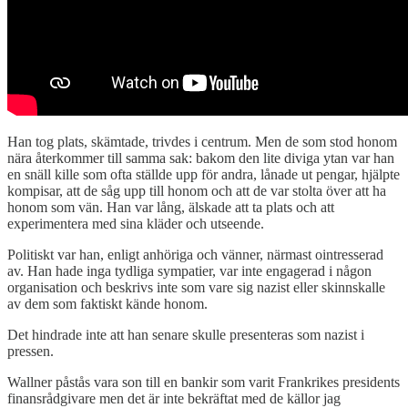
Han tog plats, skämtade, trivdes i centrum. Men de som stod honom
nära återkommer till samma sak: bakom den lite diviga ytan var han
en snäll kille som ofta ställde upp för andra, lånade ut pengar, hjälpte
kompisar, att de såg upp till honom och att de var stolta över att ha
honom som vän. Han var lång, älskade att ta plats och att
experimentera med sina kläder och utseende.
Politiskt var han, enligt anhöriga och vänner, närmast ointresserad
av. Han hade inga tydliga sympatier, var inte engagerad i någon
organisation och beskrivs inte som vare sig nazist eller skinnskalle
av dem som faktiskt kände honom.
Det hindrade inte att han senare skulle presenteras som nazist i
pressen.
Wallner påstås vara son till en bankir som varit Frankrikes presidents
finansrådgivare men det är inte bekräftat med de källor jag