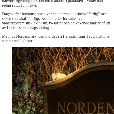
halvtidsfrigivning blev det nio månader i praktiken – vilket han
redan suttit av i häkte.
Dagen efter hovrättsdomen var han därmed i princip “färdig” med
saken rent straffrättsligt. Kort därefter fortsatte livet:
vänsterextremistisk aktivism, tv-soffor och en växande karriär på en
av landets största dagstidningar.
Magnus Nordenmark, den mördade 21-åringen från Täby, fick inte
samma möjligheter.