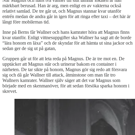
När Magnus och hans två vänner till slut lämnar lokalen är han
märkbart berusad. Han är arg, men enligt en av vakterna också
relativt samlad. De tre går ut, och Magnus stannar kvar utanför
entrén medan de andra går in igen för att ringa efter taxi – det här är
långt före mobilernas tid.
Inne på Berns får Wallner och hans kamrater höra att Magnus finns
kvar utanför. Enligt vittnesuppgifter ska Wallner ha sagt att de borde
“lära honom en läxa” och de skyndar för att hämta ut sina jackor och
sedan ger de sig ut på gatan,
Gruppen går ut för att leta reda på Magnus. De är tre mot en. De
upptäcker att Magnus står och urinerar bakom en container i
närheten. De tar sikte på honom, Magnus gör sig redo att försvara
sig och då går Wallner till attack, åtminstone om man får tro
Wallners kamrater. Wallner själv säger att det var Magnus som
började med en skenmanöver, för att sedan försöka sparka honom i
skrevet.