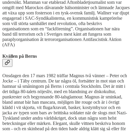
undersökt. Mamman var etablerad Aftonbladetjournalist som var
omgift med Marockos dåvarande hälsominister och lämnade Jacques
att växa upp som fosterson i en tysk-svensk familj. Wallner var djupt
engagerad i SAC-Syndikalisterna, en kommunistisk kamprörelse
som vill störta samhället med revolution, ofta beskrivs
organisationen som en “fackförening”. Organisationen har nära
band till terrorism och i Sveriges mest känt att fungera som
paraplyorganisation åt terrororganisationen Antifascistisk Aktion
(AFA)
Kvällen på Berns
Onsdagen den 17 mars 1982 träffar Magnus två vänner – Peter och
Jocke – i Täby centrum. De tar några öl, fortsätter in mot stan och
hamnar så småningom på Berns i centrala Stockholm. Det är mitt i
det tidiga 80-talets nöjesliv, med en blandning av diskokultur,
punkrester och begynnande 80-talsglamour. Magnus är sminkad,
bland annat bär han mascara, möjligen lite rouge och är i övrigt
klädd i vit skjorta, vit fluga/kravatt, basker, kostymbyxor och en
jacka av typen som bars av brittiska soldater när de slogs mot Nazi-
Tyskland under andra världskriget, dock utan några som helst
beteckningar eller märken. Elegant, skulle vittnen beskriva honom
som - och en skinhead på den tiden hade aldrig klätt sig så eller för