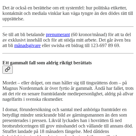
Det är också en berättelse om ett systemfel: hur politiska etiketter,
kontaktnät och mediala vinklar kan väga tyngre än den dödes rätt till
upprättelse.
Se till att bli betalande
prenumerant
(60 kronor/månad) för att ta del
av exklusivt innehåll och för att stödja mitt arbete. Det går även bra
att bli
månadsgivare
eller swisha ett bidrag till 123-697 89 69.
Ett gammalt fall som aldrig riktigt berättats
Mordet – eller dråpet, om man håller sig till tingsrättens dom – på
Magnus Nordenmark är över fyrtio år gammalt. Ändå har fallet, trots
att det rör en senare framträdande mediepersonlighet, aldrig på allvar
nagelfarits i svenska riksmedier.
I domar, förundersökning och samtal med anhöriga framträder en
betydligt mindre smickrande bild av gärningsmannen än den som
presenterades i pressen. Likväl lyckades han i hovrätten få ned
brottsrubriceringen till grov misshandel och vållande till annans död.
Straffet landade på 18 månaders fängelse. Med dåtidens