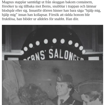
Magnus stapplar samtidigt ut från skuggan bakom containern,
försöker ta sig tillbaka mot Berns, snubblar i trappan och lämnar
blodspår efter sig. Innanför dörren hinner han bara säga “hjälp mig,
hjälp mig” innan han kollapsar. Försök att rädda honom blir
fruktlösa, han blöder ur alldeles för snabbt. Han dör.
Efter att Jacques Wallner flytt från mordplatsen så gör han sig av
med kniven och grips senare under natten av polisen. I polisförhör