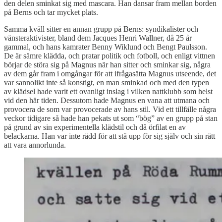
den delen sminkat sig med mascara. Han dansar fram mellan borden
på Berns och tar mycket plats.
Samma kväll sitter en annan grupp på Berns: syndikalister och
vänsteraktivister, bland dem Jacques Henri Wallner, då 25 år
gammal, och hans kamrater Benny Wiklund och Bengt Paulsson.
De är sämre klädda, och pratar politik och fotboll, och enligt vittnen
börjar de störa sig på Magnus när han sitter och sminkar sig, några
av dem går fram i omgångar för att ifrågasätta Magnus utseende, det
var sannolikt inte så konstigt, en man sminkad och med den typen
av klädsel hade varit ett ovanligt inslag i vilken nattklubb som helst
vid den här tiden. Dessutom hade Magnus en vana att utmana och
provocera de som var provocerade av hans stil. Vid ett tillfälle några
veckor tidigare så hade han pekats ut som “bög” av en grupp på stan
på grund av sin experimentella klädstil och då örfilat en av
belackarna. Han var inte rädd för att stå upp för sig själv och sin rätt
att vara annorlunda.