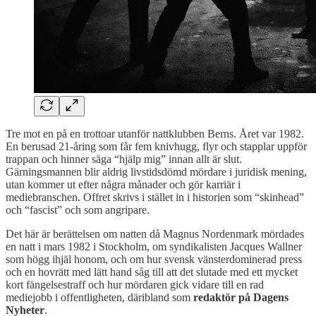
Tre mot en på en trottoar utanför nattklubben Berns. Året var 1982.
En berusad 21-åring som får fem knivhugg, flyr och stapplar uppför
trappan och hinner säga “hjälp mig” innan allt är slut.
Gärningsmannen blir aldrig livstidsdömd mördare i juridisk mening,
utan kommer ut efter några månader och gör karriär i
mediebranschen. Offret skrivs i stället in i historien som “skinhead”
och “fascist” och som angripare.
Det här är berättelsen om natten då Magnus Nordenmark mördades
en natt i mars 1982 i Stockholm, om syndikalisten Jacques Wallner
som högg ihjäl honom, och om hur svensk vänsterdominerad press
och en hovrätt med lätt hand såg till att det slutade med ett mycket
kort fängelsestraff och hur mördaren gick vidare till en rad
mediejobb i offentligheten, däribland som
redaktör på Dagens
Nyheter
.