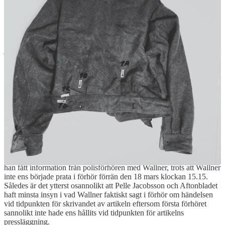
att diskutera och håller på Djurgården”. Han skildras som en “fredlig
människa” som hamnat i en tragisk situation och bara försvarat sig.
Artikeln är anmärkningsvärd på flera sätt, dels att Wallners kamrat
från kvällen kommer upp fysiskt på Aftonbladets redaktion men
också hur Wallner helt okritiskt framställs. Pelle Jacobsson,
journalisten som skrivit artikeln, var kollega med Wallners mamma
när hon arbetade på Aftonbladet men om det nämns inget. I artikeln
framställs det som att Wallner aldrig brukar bära kniv men Wallner
själv säger i polisförhör att han alltid bär kniv till vardags. Magnus
Nordenmark framställs som en galen skinnskalle i “nazistuniform”
som oprovocerat misshandlade människor den där kvällen och
artikeln avslutas med att Wallners vänner ska “hjälpa honom”. En
stark indikation på hur vinklad och faktiskt lögnaktig artikeln är, är
det faktum att artikeln trycktes natten till den 19 mars (med deadline
senast kl 16 för storstadsupplagan den 18 mars ) medan mordet på
Magnus ägde rum natten till den 18 mars. Man kan alltså förutsätta
att Nordenmark hade varit död i mycket mindre än 24 timmar när
intervjun gjordes men ändå påstår Aftonbladets Pelle Jacobsson att
han fått information från polisförhören med Wallner, trots att Wallner
inte ens började prata i förhör förrän den 18 mars klockan 15.15.
Således är det ytterst osannolikt att Pelle Jacobsson och Aftonbladet
haft minsta insyn i vad Wallner faktiskt sagt i förhör om händelsen
vid tidpunkten för skrivandet av artikeln eftersom första förhöret
sannolikt inte hade ens hållits vid tidpunkten för artikelns
pressläggning.