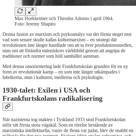
Max Horkheimer och Theodor Adorno i april 1964.
Foto: Jeremy Shapiro
Denna fusion av marxism och psykoanalys var det första steget mot
vad som senare skulle kallas kulturmarxism – en strategi där
revolutionen inte längre handlade om att ta över produktionsmedlen,
utan om att förändra människors världsbild genom att angripa de
traditioner och normer som höll samhället samman.
Med denna omorientering lade Frankfurtskolan grunden för en ny
form av revolutionär kamp – en som inte längre utkämpades i
fabrikerna, utan i kulturen, medierna och psykologin.
1930-talet: Exilen i USA och
Frankfurtskolans radikalisering
När nazisterna tog makten i Tyskland 1933 stod Frankfurtskolan
inför sitt första stora vägskäl. Som en rörelse bestående av
marxistiska intellektuella, varav de flesta var judar, blev de snabbt en
måltavla för den nya regimen. Skolans idéer ansågs subversiva, och