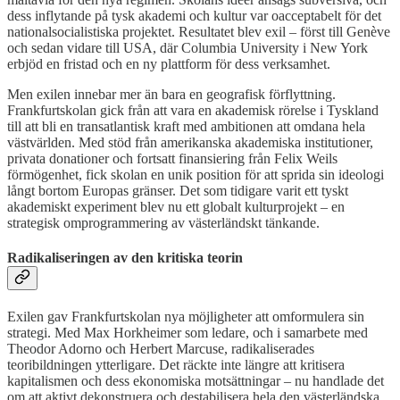
dess inflytande på tysk akademi och kultur var oacceptabelt för det
nationalsocialistiska projektet. Resultatet blev exil – först till Genève
och sedan vidare till USA, där Columbia University i New York
erbjöd en fristad och en ny plattform för dess verksamhet.
Men exilen innebar mer än bara en geografisk förflyttning.
Frankfurtskolan gick från att vara en akademisk rörelse i Tyskland
till att bli en transatlantisk kraft med ambitionen att omdana hela
västvärlden. Med stöd från amerikanska akademiska institutioner,
privata donationer och fortsatt finansiering från Felix Weils
förmögenhet, fick skolan en unik position för att sprida sin ideologi
långt bortom Europas gränser. Det som tidigare varit ett tyskt
akademiskt experiment blev nu ett globalt kulturprojekt – en
strategisk omprogrammering av västerländskt tänkande.
Radikaliseringen av den kritiska teorin
Exilen gav Frankfurtskolan nya möjligheter att omformulera sin
strategi. Med Max Horkheimer som ledare, och i samarbete med
Theodor Adorno och Herbert Marcuse, radikaliserades
teoribildningen ytterligare. Det räckte inte längre att kritisera
kapitalismen och dess ekonomiska motsättningar – nu handlade det
om att aktivt dekonstruera och destabilisera hela den västerländska