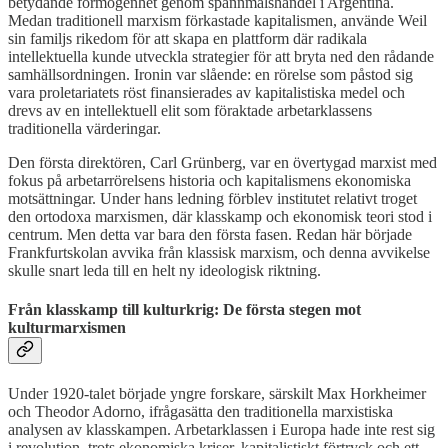
betydande förmögenhet genom spannmålshandel i Argentina.
Medan traditionell marxism förkastade kapitalismen, använde Weil
sin familjs rikedom för att skapa en plattform där radikala
intellektuella kunde utveckla strategier för att bryta ned den rådande
samhällsordningen. Ironin var slående: en rörelse som påstod sig
vara proletariatets röst finansierades av kapitalistiska medel och
drevs av en intellektuell elit som föraktade arbetarklassens
traditionella värderingar.
Den första direktören, Carl Grünberg, var en övertygad marxist med
fokus på arbetarrörelsens historia och kapitalismens ekonomiska
motsättningar. Under hans ledning förblev institutet relativt troget
den ortodoxa marxismen, där klasskamp och ekonomisk teori stod i
centrum. Men detta var bara den första fasen. Redan här började
Frankfurtskolan avvika från klassisk marxism, och denna avvikelse
skulle snart leda till en helt ny ideologisk riktning.
Från klasskamp till kulturkrig: De första stegen mot
kulturmarxismen
Under 1920-talet började yngre forskare, särskilt Max Horkheimer
och Theodor Adorno, ifrågasätta den traditionella marxistiska
analysen av klasskampen. Arbetarklassen i Europa hade inte rest sig
i revolution, trots ekonomiska kriser, kapitalistiskt förtryck och ett