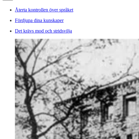
Återta kontrollen över språket
Fördjupa dina kunskaper
Det krävs mod och stridsvilja