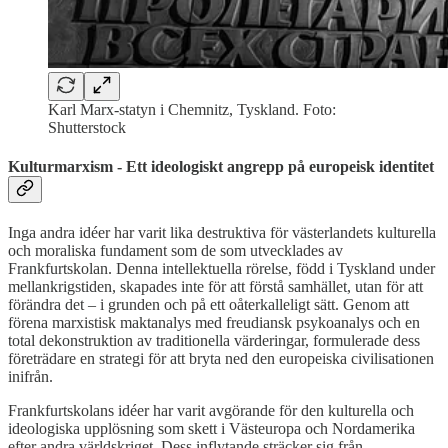
Karl Marx-statyn i Chemnitz, Tyskland. Foto:
Shutterstock
Kulturmarxism - Ett ideologiskt angrepp på europeisk identitet
Inga andra idéer har varit lika destruktiva för västerlandets kulturella
och moraliska fundament som de som utvecklades av
Frankfurtskolan. Denna intellektuella rörelse, född i Tyskland under
mellankrigstiden, skapades inte för att förstå samhället, utan för att
förändra det – i grunden och på ett oåterkalleligt sätt. Genom att
förena marxistisk maktanalys med freudiansk psykoanalys och en
total dekonstruktion av traditionella värderingar, formulerade dess
företrädare en strategi för att bryta ned den europeiska civilisationen
inifrån.
Frankfurtskolans idéer har varit avgörande för den kulturella och
ideologiska upplösning som skett i Västeuropa och Nordamerika
efter andra världskriget. Dess inflytande sträcker sig från