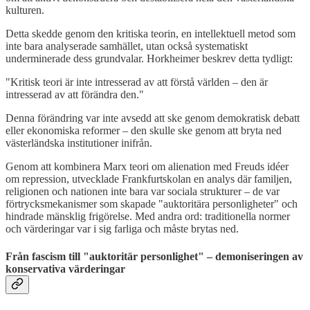
kulturen.
Detta skedde genom den kritiska teorin, en intellektuell metod som
inte bara analyserade samhället, utan också systematiskt
underminerade dess grundvalar. Horkheimer beskrev detta tydligt:
"Kritisk teori är inte intresserad av att förstå världen – den är
intresserad av att förändra den."
Denna förändring var inte avsedd att ske genom demokratisk debatt
eller ekonomiska reformer – den skulle ske genom att bryta ned
västerländska institutioner inifrån.
Genom att kombinera Marx teori om alienation med Freuds idéer
om repression, utvecklade Frankfurtskolan en analys där familjen,
religionen och nationen inte bara var sociala strukturer – de var
förtrycksmekanismer som skapade "auktoritära personligheter" och
hindrade mänsklig frigörelse. Med andra ord: traditionella normer
och värderingar var i sig farliga och måste brytas ned.
Från fascism till "auktoritär personlighet" – demoniseringen av
konservativa värderingar