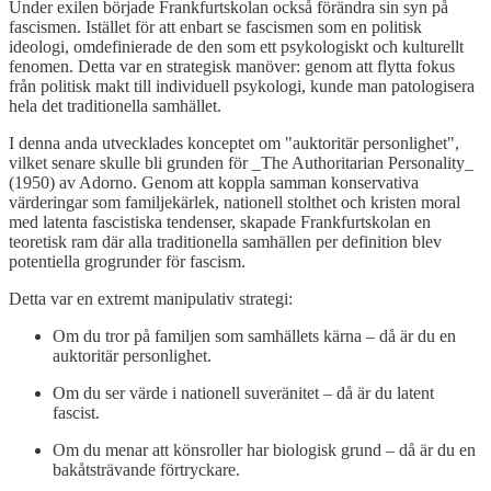
Under exilen började Frankfurtskolan också förändra sin syn på
fascismen. Istället för att enbart se fascismen som en politisk
ideologi, omdefinierade de den som ett psykologiskt och kulturellt
fenomen. Detta var en strategisk manöver: genom att flytta fokus
från politisk makt till individuell psykologi, kunde man patologisera
hela det traditionella samhället.
I denna anda utvecklades konceptet om "auktoritär personlighet",
vilket senare skulle bli grunden för _The Authoritarian Personality_
(1950) av Adorno. Genom att koppla samman konservativa
värderingar som familjekärlek, nationell stolthet och kristen moral
med latenta fascistiska tendenser, skapade Frankfurtskolan en
teoretisk ram där alla traditionella samhällen per definition blev
potentiella grogrunder för fascism.
Detta var en extremt manipulativ strategi:
Om du tror på familjen som samhällets kärna – då är du en
auktoritär personlighet.
Om du ser värde i nationell suveränitet – då är du latent
fascist.
Om du menar att könsroller har biologisk grund – då är du en
bakåtsträvande förtryckare.