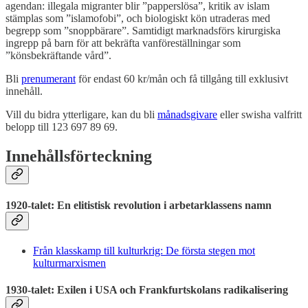
agendan: illegala migranter blir ”papperslösa”, kritik av islam
stämplas som ”islamofobi”, och biologiskt kön utraderas med
begrepp som ”snoppbärare”. Samtidigt marknadsförs kirurgiska
ingrepp på barn för att bekräfta vanföreställningar som
”könsbekräftande vård”.
Bli
prenumerant
för endast 60 kr/mån och få tillgång till exklusivt
innehåll.
Vill du bidra ytterligare, kan du bli
månadsgivare
eller swisha valfritt
belopp till 123 697 89 69.
Innehållsförteckning
1920-talet: En elitistisk revolution i arbetarklassens namn
Från klasskamp till kulturkrig: De första stegen mot
kulturmarxismen
1930-talet: Exilen i USA och Frankfurtskolans radikalisering