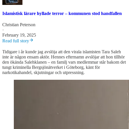
Islamistisk lärare hyllade terror – kommunen stod handfallen
Christian Peterson
·
February 19, 2025
Read full story
Tidigare i år kunde jag avslöja att den virala islamisten Tara Saleh
inte är någon ensam aktör. Hennes efternamn avslöjar att hon tillhör
den ökända Salehklanen – en familj vars medlemmar står bakom det
tungt kriminella Bergsjönätverket i Göteborg, känt för
narkotikahandel, skjutningar och utpressning.