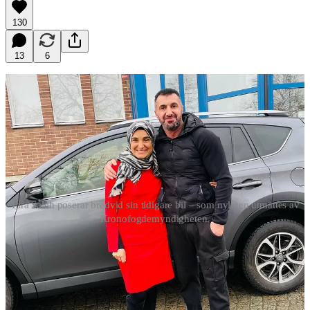
130
13
6
Tara Saleh poserar bredvid sin tidigare bil – som nyligen utmättes av
Kronofogdemyndigheten.
Tidigare i år granskade jag den virala Palestinaaktivisten Tara Saleh,
som blev rikskänd efter att ha uppmanat till terrorism mot svenska
mål – samtidigt som hon skröt om att leva på bidrag.
I min dokumentär visade jag bland annat hur hon levde ett lyxliv,
trots att hon då hade över 1,3 miljoner kronor i skulder hos