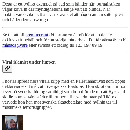
Detta är ett tydligt exempel på vad som händer när journalistiken
vågar kliva in där myndigheterna länge valt att blunda. När
makthavare sviker sitt ansvar krävs det att någon annan sätter press –
och håller dem ansvariga.
Se till att bli
prenumerant
(60 kronor/månad) för att ta del av
exklusivt innehåll och för att stödja mitt arbete. Du får gärna även bli
månadsgivare
eller swisha ett bidrag till 123-697 89 69.
Viral islamist under luppen
I höstas spreds flera virala klipp med en Palestinaaktivist som öppet
deklarerade sitt mål: att Sverige ska förstöras. Hon skröt om hur hon
lever på svenska bidrag samtidigt som hon drömde om att Ryssland
skulle bomba våra städer till ruiner. I livesändningar på TikTok
varvade hon hån mot svenska skattebetalare med hyllningar till
muslimska terroristgrupper.