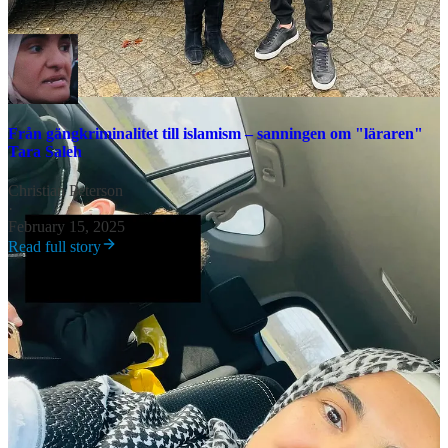
Kronofogdemyndigheten.
Från gängkriminalitet till islamism – sanningen om "läraren"
Tara Saleh
Christian Peterson
·
February 15, 2025
Read full story
Dagen efter publiceringen beslutade myndigheten att beslagta
hennes bil, som nu har sålts – för att åtminstone återföra en liten del
till oss skattebetalare.