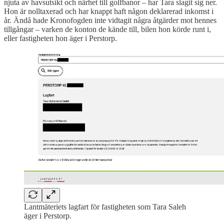
njuta av havsutsikt och närhet till golfbanor – har Tara slagit sig ner.
Hon är nolltaxerad och har knappt haft någon deklarerad inkomst i
år. Ändå hade Kronofogden inte vidtagit några åtgärder mot hennes
tillgångar – varken de konton de kände till, bilen hon körde runt i,
eller fastigheten hon äger i Perstorp.
Lantmäteriets lagfart för fastigheten som Tara Saleh
äger i Perstorp.