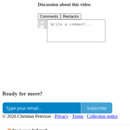
Discussion about this video
Comments
Restacks
Ready for more?
Subscribe
© 2026 Christian Peterson
·
Privacy
∙
Terms
∙
Collection notice