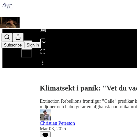
0:00
/
Subscribe
Sign in
Share from 0:00
Klimatsekt i panik: "Vet du va
Extinction Rebellions frontfigur "Calle" predikar k
miljoner och habergerar en afghansk narkotikabrott
Christian Peterson
Mar 03, 2025