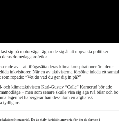
ast sig på motorvägar ägnar de sig åt att uppvakta politiker i
a deras domedagsprofetior.
erade av – att ifrågasätta deras klimatkonspirationer är i deras
tida inkvisitorer. När en av aktivisterna försökte inleda ett samtal
 som ropade: “Vet du vad du ger dig in på?”
yl- och klimataktivisten Karl-Gustav “Calle” Karnerud började
matnödläge – men som senare skulle visa sig äga två bilar och bo
 samma lägenhet habergerar han dessutom en afghansk
a tydligare.
ktionellt material. Du är själv juridiskt ansvarig för det du skriver i