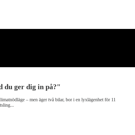
d du ger dig in på?"
limatnödläge – men äger två bilar, bor i en lyxlägenhet för 11
sling...