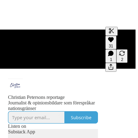
Generate tra
31
A transcript 
editing.
1
2
Christian Petersons reportage
Journalist & opinionsbildare som förespråkar
nationsgränser
Subscribe
Listen on
Substack App