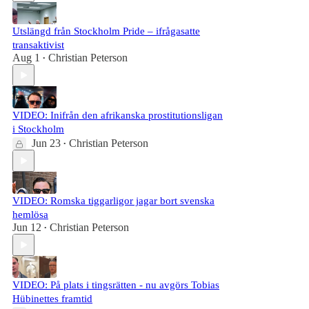
Utslängd från Stockholm Pride – ifrågasatte
transaktivist
Aug 1
Christian Peterson
•
VIDEO: Inifrån den afrikanska prostitutionsligan
i Stockholm
Jun 23
Christian Peterson
•
VIDEO: Romska tiggarligor jagar bort svenska
hemlösa
Jun 12
Christian Peterson
•
VIDEO: På plats i tingsrätten - nu avgörs Tobias
Hübinettes framtid