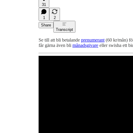
31
1
2
Share
Transcript
Se till att bli betalande
prenumerant
(60 kr/mån) för 
får gärna även bli
månadsgivare
eller swisha ett bi