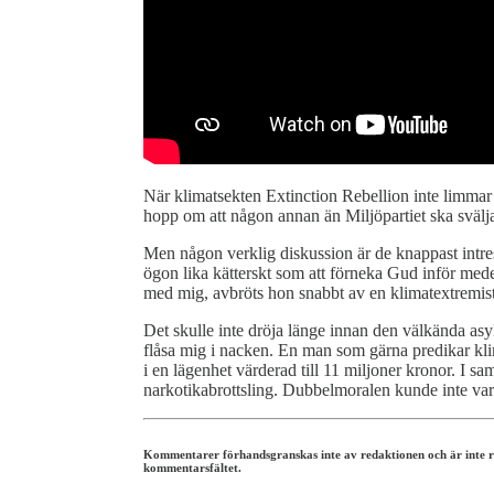
När klimatsekten Extinction Rebellion inte limmar f
hopp om att någon annan än Miljöpartiet ska svälj
Men någon verklig diskussion är de knappast intress
ögon lika kätterskt som att förneka Gud inför medel
med mig, avbröts hon snabbt av en klimatextremist
Det skulle inte dröja länge innan den välkända as
flåsa mig i nacken. En man som gärna predikar kli
i en lägenhet värderad till 11 miljoner kronor. I
narkotikabrottsling. Dubbelmoralen kunde inte var
Kommentarer förhandsgranskas inte av redaktionen och är inte reda
kommentarsfältet.