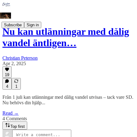
Subscribe
Sign in
Nu kan utlänningar med dålig
vandel äntligen…
Christian Peterson
Apr 2, 2025
19
4
1
Från 1 juli kan utlänningar med dålig vandel utvisas – tack vare SD.
Nu behövs din hjälp...
Read →
4 Comments
Top first