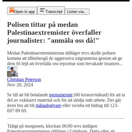
Open in app
Transcript
Listen via...
Polisen tittar på medan
Palestinaextremister överfaller
journalister: "anmäla oss då!"
Medan Palestinaextremisternas tältläger revs skulle polisen
komma att tillmötesgå de aggressiva migranterna genom att ge
dem fri lejd att överfalla oss reportrar som bevakade insatsen...
Christian Peterson
Nov 28, 2024
Se till att bli betalande
prenumerant
(60 kronor/månad) för att ta
del av exklusivt material och för att stödja mitt arbete. Det går
även bra att bli
månadsgivare
eller swisha ett bidrag till 123-
697 89 69.
Tidigt på morgonen, klockan 06:00 revs äntligen
Palestinaextremisternas tältläger i Göteborg. Detta efter att