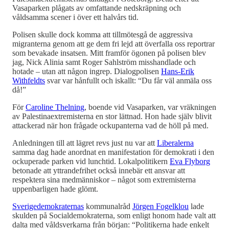
Vasaparken plågats av omfattande nedskräpning och
våldsamma scener i över ett halvårs tid.
Polisen skulle dock komma att tillmötesgå de aggressiva
migranterna genom att ge dem fri lejd att överfalla oss reportrar
som bevakade insatsen. Mitt framför ögonen på polisen blev
jag, Nick Alinia samt Roger Sahlström misshandlade och
hotade – utan att någon ingrep. Dialogpolisen
Hans-Erik
Withfeldts
svar var hånfullt och iskallt: “Du får väl anmäla oss
då!”
För
Caroline Thelning
, boende vid Vasaparken, var vräkningen
av Palestinaextremisterna en stor lättnad. Hon hade själv blivit
attackerad när hon frågade ockupanterna vad de höll på med.
Anledningen till att lägret revs just nu var att
Liberalerna
samma dag hade anordnat en manifestation för demokrati i den
ockuperade parken vid lunchtid. Lokalpolitikern
Eva Flyborg
betonade att yttrandefrihet också innebär ett ansvar att
respektera sina medmänniskor – något som extremisterna
uppenbarligen hade glömt.
Sverigedemokraternas
kommunalråd
Jörgen Fogelklou
lade
skulden på Socialdemokraterna, som enligt honom hade valt att
dalta med våldsverkarna från början: “Politikerna hade enkelt