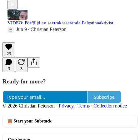
VIDEO: Förföljd av sextrakasserande Palestinaaktivist
Jun 9
Christian Peterson
•
23
3
3
Ready for more?
Subscribe
© 2026 Christian Peterson
·
Privacy
∙
Terms
∙
Collection notice
Start your Substack
Get the app