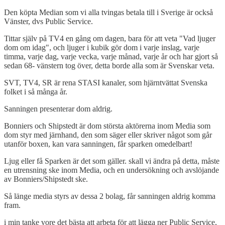
Den köpta Median som vi alla tvingas betala till i Sverige är också
Vänster, dvs Public Service.
Tittar själv på TV4 en gång om dagen, bara för att veta "Vad ljuger
dom om idag", och ljuger i kubik gör dom i varje inslag, varje
timma, varje dag, varje vecka, varje månad, varje år och har gjort så
sedan 68- vänstern tog över, detta borde alla som är Svenskar veta.
SVT, TV4, SR är rena STASI kanaler, som hjärntvättat Svenska
folket i så många år.
Sanningen presenterar dom aldrig.
Bonniers och Shipstedt är dom största aktörerna inom Media som
dom styr med järnhand, den som säger eller skriver något som går
utanför boxen, kan vara sanningen, får sparken omedelbart!
Ljug eller få Sparken är det som gäller. skall vi ändra på detta, måste
en utrensning ske inom Media, och en undersökning och avslöjande
av Bonniers/Shipstedt ske.
Så länge media styrs av dessa 2 bolag, får sanningen aldrig komma
fram.
i min tanke vore det bästa att arbeta för att lägga ner Public Service,