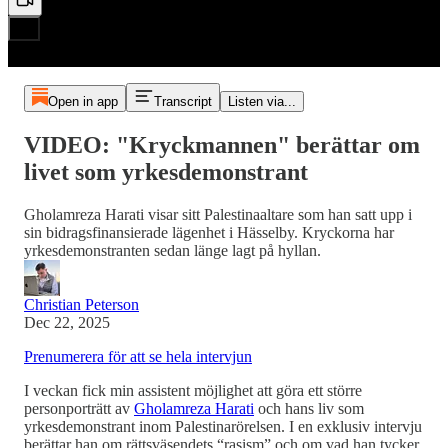
Open in app
Transcript
Listen via...
VIDEO: "Kryckmannen" berättar om
livet som yrkesdemonstrant
Gholamreza Harati visar sitt Palestinaaltare som han satt upp i
sin bidragsfinansierade lägenhet i Hässelby. Kryckorna har
yrkesdemonstranten sedan länge lagt på hyllan.
Christian Peterson
Dec 22, 2025
Prenumerera för att se hela intervjun
I veckan fick min assistent möjlighet att göra ett större
personporträtt av
Gholamreza Harati
och hans liv som
yrkesdemonstrant inom Palestinarörelsen. I en exklusiv intervju
berättar han om rättsväsendets “rasism” och om vad han tycker