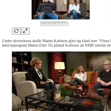
Under skriverierna skulle Martin Karlsson göra sig känd som
“Pizza-
intervjuprogram Malou Efter Tio påstod Karlsson att NMR mördar dera