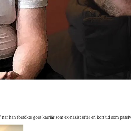
 när han försökte göra karriär som ex-nazist efter en kort tid som pa