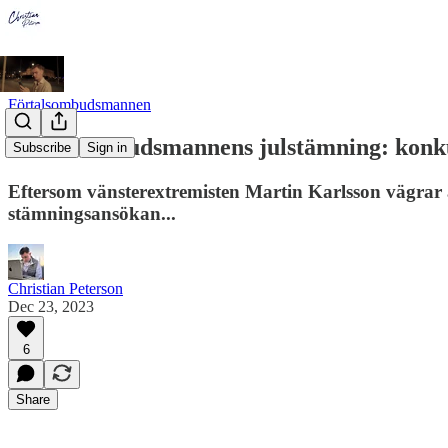
Förtalsombudsmannen
Förtalsombudsmannens julstämning: konk
Subscribe
Sign in
Eftersom vänsterextremisten Martin Karlsson vägrar a
stämningsansökan...
Christian Peterson
Dec 23, 2023
6
Share