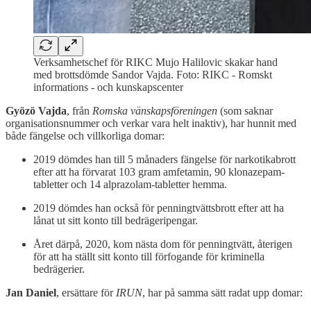
Verksamhetschef för RIKC Mujo Halilovic skakar hand
med brottsdömde Sandor Vajda. Foto: RIKC - Romskt
informations - och kunskapscenter
Gyözö Vajda
, från
Romska vänskapsföreningen
(som saknar
organisationsnummer och verkar vara helt inaktiv), har hunnit med
både fängelse och villkorliga domar:
2019 dömdes han till 5 månaders fängelse för narkotikabrott
efter att ha förvarat 103 gram amfetamin, 90 klonazepam-
tabletter och 14 alprazolam-tabletter hemma.
2019 dömdes han också för penningtvättsbrott efter att ha
lånat ut sitt konto till bedrägeripengar.
Året därpå, 2020, kom nästa dom för penningtvätt, återigen
för att ha ställt sitt konto till förfogande för kriminella
bedrägerier.
Jan Daniel
, ersättare för
IRUN
, har på samma sätt radat upp domar: