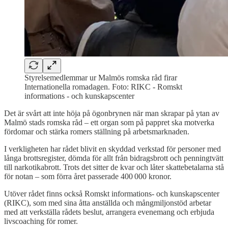
Styrelsemedlemmar ur Malmös romska råd firar
Internationella romadagen. Foto: RIKC - Romskt
informations - och kunskapscenter
Det är svårt att inte höja på ögonbrynen när man skrapar på ytan av
Malmö stads romska råd – ett organ som på pappret ska motverka
fördomar och stärka romers ställning på arbetsmarknaden.
I verkligheten har rådet blivit en skyddad verkstad för personer med
långa brottsregister, dömda för allt från bidragsbrott och penningtvätt
till narkotikabrott. Trots det sitter de kvar och låter skattebetalarna stå
för notan – som förra året passerade 400 000 kronor.
Utöver rådet finns också Romskt informations- och kunskapscenter
(RIKC), som med sina åtta anställda och mångmiljonstöd arbetar
med att verkställa rådets beslut, arrangera evenemang och erbjuda
livscoaching för romer.