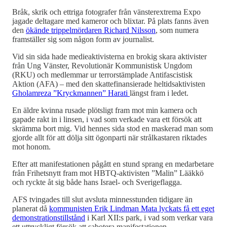
Bråk, skrik och ettriga fotografer från vänsterextrema Expo
jagade deltagare med kameror och blixtar. På plats fanns även
den
ökände trippelmördaren Richard Nilsson
, som numera
framställer sig som någon form av journalist.
Vid sin sida hade medieaktivisterna en brokig skara aktivister
från Ung Vänster, Revolutionär Kommunistisk Ungdom
(RKU) och medlemmar ur terrorstämplade Antifascistisk
Aktion (AFA) – med den skattefinansierade heltidsaktivisten
Gholamreza ”Kryckmannen” Harati
längst fram i ledet.
En äldre kvinna rusade plötsligt fram mot min kamera och
gapade rakt in i linsen, i vad som verkade vara ett försök att
skrämma bort mig. Vid hennes sida stod en maskerad man som
gjorde allt för att dölja sitt ögonparti när strålkastaren riktades
mot honom.
Efter att manifestationen pågått en stund sprang en medarbetare
från Frihetsnytt fram mot HBTQ-aktivisten ”Malin” Lääkkö
och ryckte åt sig både hans Israel- och Sverigeflagga.
AFS tvingades till slut avsluta minnesstunden tidigare än
planerat då
kommunisten Erik Lindman Mata lyckats få ett eget
demonstrationstillstånd
i Karl XII:s park, i vad som verkar vara
ett uttryckligt försök att sabotera manifestationen.