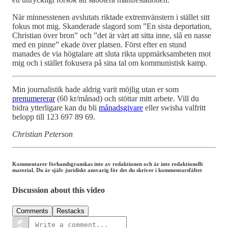
När minnesstenen avslutats riktade extremvänstern i stället sitt
fokus mot mig. Skanderade slagord som ”En sista deportation,
Christian över bron” och ”det är värt att sitta inne, slå en nasse
med en pinne” ekade över platsen. Först efter en stund
manades de via högtalare att sluta rikta uppmärksamheten mot
mig och i stället fokusera på sina tal om kommunistisk kamp.
Min journalistik hade aldrig varit möjlig utan er som
prenumererar
(60 kr/månad) och stöttar mitt arbete. Vill du
bidra ytterligare kan du bli
månadsgivare
eller swisha valfritt
belopp till 123 697 89 69.
Christian Peterson
Kommentarer förhandsgranskas inte av redaktionen och är inte redaktionellt
material. Du är själv juridiskt ansvarig för det du skriver i kommentarsfältet
Discussion about this video
Comments
Restacks