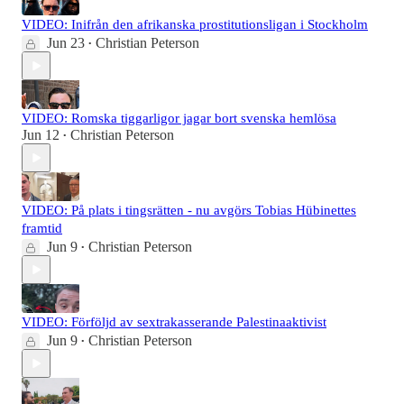
VIDEO: Inifrån den afrikanska prostitutionsligan i Stockholm
Jun 23
Christian Peterson
•
VIDEO: Romska tiggarligor jagar bort svenska hemlösa
Jun 12
Christian Peterson
•
VIDEO: På plats i tingsrätten - nu avgörs Tobias Hübinettes
framtid
Jun 9
Christian Peterson
•
VIDEO: Förföljd av sextrakasserande Palestinaaktivist
Jun 9
Christian Peterson
•