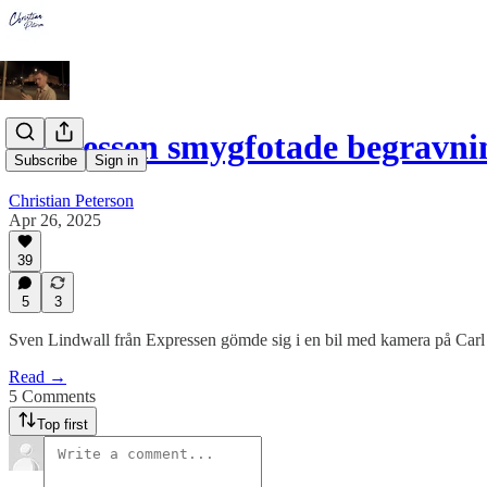
Expressen smygfotade begravni
Subscribe
Sign in
Christian Peterson
Apr 26, 2025
39
5
3
Sven Lindwall från Expressen gömde sig i en bil med kamera på Carl 
Read →
5 Comments
Top first