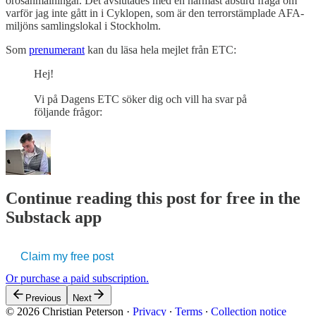
orosanmälningar. Det avslutades med en närmast absurd fråga om
varför jag inte gått in i Cyklopen, som är den terrorstämplade AFA-
miljöns samlingslokal i Stockholm.
Som
prenumerant
kan du läsa hela mejlet från ETC:
Hej!
Vi på Dagens ETC söker dig och vill ha svar på
följande frågor:
Continue reading this post for free in the
Substack app
Claim my free post
Or purchase a paid subscription.
Previous
Next
© 2026 Christian Peterson
·
Privacy
∙
Terms
∙
Collection notice