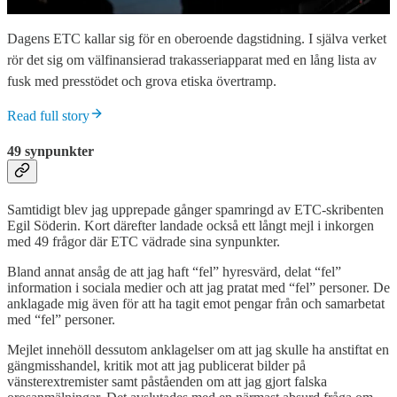
Dagens ETC kallar sig för en oberoende dagstidning. I själva verket
rör det sig om välfinansierad trakasseriapparat med en lång lista av
fusk med presstödet och grova etiska övertramp.
Read full story
49 synpunkter
Samtidigt blev jag upprepade gånger spamringd av ETC-skribenten
Egil Söderin. Kort därefter landade också ett långt mejl i inkorgen
med 49 frågor där ETC vädrade sina synpunkter.
Bland annat ansåg de att jag haft “fel” hyresvärd, delat “fel”
information i sociala medier och att jag pratat med “fel” personer. De
anklagade mig även för att ha tagit emot pengar från och samarbetat
med “fel” personer.
Mejlet innehöll dessutom anklagelser om att jag skulle ha anstiftat en
gängmisshandel, kritik mot att jag publicerat bilder på
vänsterextremister samt påståenden om att jag gjort falska