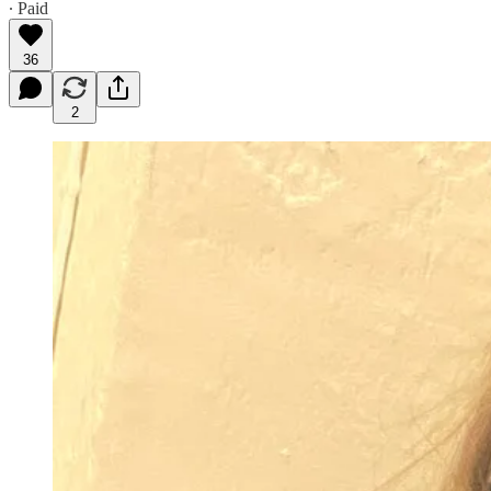
∙ Paid
36
2