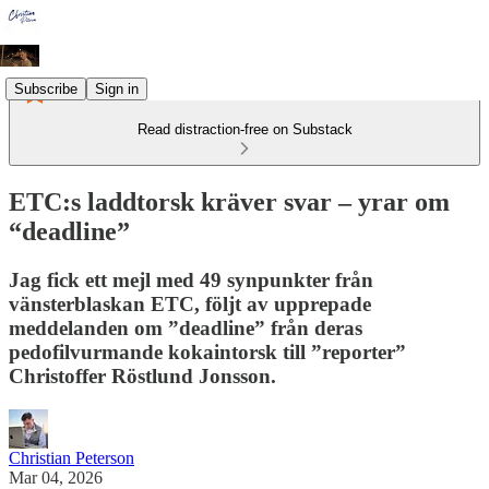
Subscribe
Sign in
Read distraction-free on Substack
ETC:s laddtorsk kräver svar – yrar om
“deadline”
Jag fick ett mejl med 49 synpunkter från
vänsterblaskan ETC, följt av upprepade
meddelanden om ”deadline” från deras
pedofilvurmande kokaintorsk till ”reporter”
Christoffer Röstlund Jonsson.
Christian Peterson
Mar 04, 2026