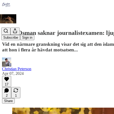
Bilan Osman saknar journalistexamen: ljug
Subscribe
Sign in
Vid en närmare granskning visar det sig att den isla
att hon i flera år hävdat motsatsen...
Christian Peterson
Apr 07, 2024
17
2
1
Share