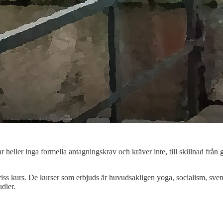
r heller inga formella antagningskrav och kräver inte, till skillnad frå
n viss kurs. De kurser som erbjuds är huvudsakligen yoga, socialism, sv
udier.