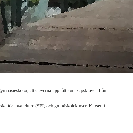
n gymnasieskolor, att eleverna uppnått kunskapskraven från
enska för invandrare (SFI) och grundskolekurser. Kursen i