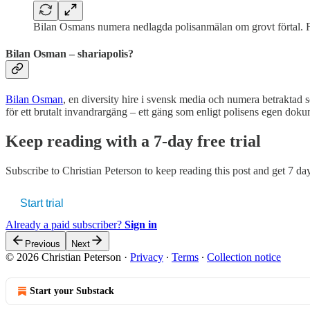
Bilan Osmans numera nedlagda polisanmälan om grovt förtal. F
Bilan Osman – shariapolis?
Bilan Osman
, en diversity hire i svensk media och numera betraktad som
för ett brutalt invandrargäng – ett gäng som enligt polisens egen doku
Keep reading with a 7-day free trial
Subscribe to
Christian Peterson
to keep reading this post and get 7 days
Start trial
Already a paid subscriber?
Sign in
Previous
Next
© 2026 Christian Peterson
·
Privacy
∙
Terms
∙
Collection notice
Start your Substack