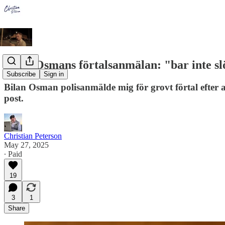
Bilan Osmans förtalsanmälan: "bar inte sl
Subscribe
Sign in
Bilan Osman polisanmälde mig för grovt förtal efter a
post.
Christian Peterson
May 27, 2025
∙ Paid
19
3
1
Share