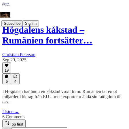
Subscribe
Sign in
Högdalens kåkstad –
Rumänien fortsätter…
Christian Peterson
Sep 29, 2025
19
6
4
I Högdalen har ännu en kåkstad vuxit fram. Rumänien tar emot
miljarder i bidrag från EU – men exporterar ändå sin fattigdom till
oss...
Listen →
6 Comments
Top first