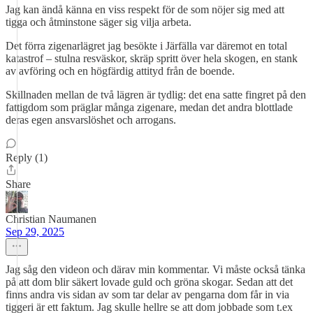
Jag kan ändå känna en viss respekt för de som nöjer sig med att
tigga och åtminstone säger sig vilja arbeta.
Det förra zigenarlägret jag besökte i Järfälla var däremot en total
katastrof – stulna resväskor, skräp spritt över hela skogen, en stank
av avföring och en högfärdig attityd från de boende.
Skillnaden mellan de två lägren är tydlig: det ena satte fingret på den
fattigdom som präglar många zigenare, medan det andra blottlade
deras egen ansvarslöshet och arrogans.
Reply (1)
Share
Christian Naumanen
Sep 29, 2025
Jag såg den videon och därav min kommentar. Vi måste också tänka
på att dom blir säkert lovade guld och gröna skogar. Sedan att det
finns andra vis sidan av som tar delar av pengarna dom får in via
tiggeri är ett faktum. Jag skulle hellre se att dom jobbade som t.ex