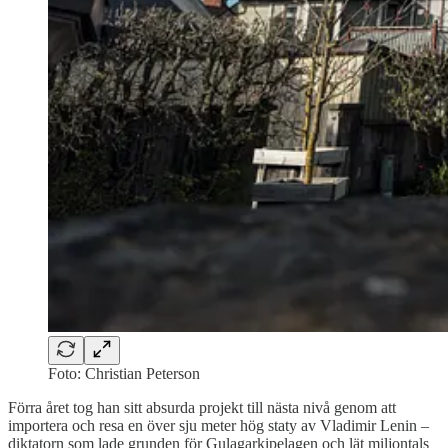
Foto: Christian Peterson
Förra året tog han sitt absurda projekt till nästa nivå genom att
importera och resa en över sju meter hög staty av Vladimir Lenin –
diktatorn som lade grunden för Gulagarkipelagen och lät miljontals