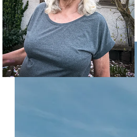
Lasse Diding växte upp i en ståndsmässig patriciervilla med separat
bostad för tjänstefolk och utsikt över både havet och Varbergs
stolthet – fästningen. Med ärvda rikedomar i ryggen har han byggt
ett personligt varumärke som kommunistisk provokatör, vilket han
på ett märkligt sätt lyckas kombinera med sin vardag som
hotelentreprenör och kapitalförvaltare.