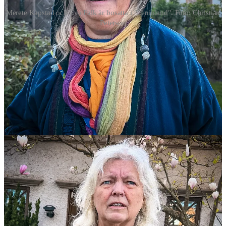
Merete Kapstad och Eva Falk är bosatta i "Leninland". Foto: Christian
Peterson
Med en anställd hushållerska vid sin sida erbjuder Diding ett
kommunistiskt harem för kvinnliga vänsterextremister och
“kulturpersonligheter” som vill ägna sig åt aktivism på heltid. På
onsdag väntas dessutom finbesök från Svenska Akademien. När jag
kontaktar Akademien beskrivs resan som “privat”.
Jag filmade min rundtur i den omtalade villan och stötte på två av de
kvinnor som Diding förser med mat, husrum – och kanske något
mer? Denna vecka skulle fokus ligga på “fredsaktivism” – vilket i
praktiken innebär att Ukraina ska lägga sig platt för rysk
imperialism.
Se till att bli betalande
prenumerant
(60 kronor/månad) för att ta del
av alla reportaget och för att stödja mitt arbete. Det går även bra att
bli
månadsgivare
eller swisha ett bidrag till 123-697 89 69.
Kapitalist med Leninfetisch