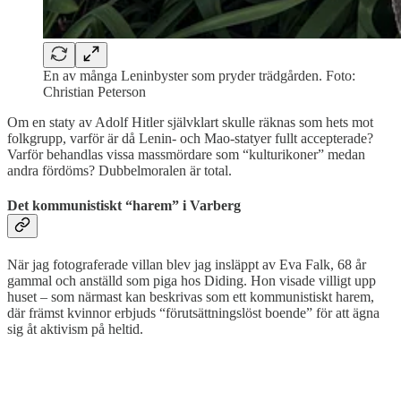
En av många Leninbyster som pryder trädgården. Foto:
Christian Peterson
Om en staty av Adolf Hitler självklart skulle räknas som hets mot
folkgrupp, varför är då Lenin- och Mao-statyer fullt accepterade?
Varför behandlas vissa massmördare som “kulturikoner” medan
andra fördöms? Dubbelmoralen är total.
Det kommunistiskt “harem” i Varberg
När jag fotograferade villan blev jag insläppt av Eva Falk, 68 år
gammal och anställd som piga hos Diding. Hon visade villigt upp
huset – som närmast kan beskrivas som ett kommunistiskt harem,
där främst kvinnor erbjuds “förutsättningslöst boende” för att ägna
sig åt aktivism på heltid.