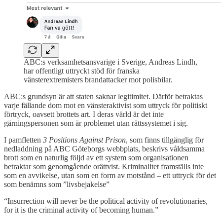
ABC:s verksamhetsansvarige i Sverige, Andreas Lindh,
har offentligt uttryckt stöd för franska
vänsterextremisters brandattacker mot polisbilar.
ABC:s grundsyn är att staten saknar legitimitet. Därför betraktas
varje fällande dom mot en vänsteraktivist som uttryck för politiskt
förtryck, oavsett brottets art. I deras värld är det inte
gärningspersonen som är problemet utan rättssystemet i sig.
I pamfletten
3 Positions Against Prison
, som finns tillgänglig för
nedladdning på ABC Göteborgs webbplats, beskrivs våldsamma
brott som en naturlig följd av ett system som organisationen
betraktar som genomgående orättvist. Kriminalitet framställs inte
som en avvikelse, utan som en form av motstånd – ett uttryck för det
som benämns som ”livsbejakelse”
“Insurrection will never be the political activity of revolutionaries,
for it is the criminal activity of becoming human.”