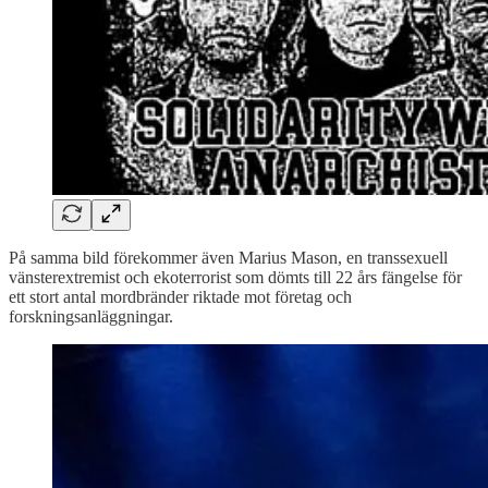
På samma bild förekommer även Marius Mason, en transsexuell
vänsterextremist och ekoterrorist som dömts till 22 års fängelse för
ett stort antal mordbränder riktade mot företag och
forskningsanläggningar.