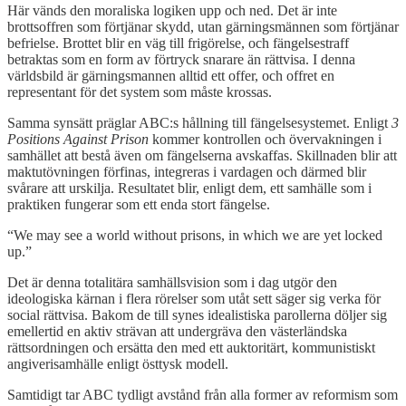
Här vänds den moraliska logiken upp och ned. Det är inte
brottsoffren som förtjänar skydd, utan gärningsmännen som förtjänar
befrielse. Brottet blir en väg till frigörelse, och fängelsestraff
betraktas som en form av förtryck snarare än rättvisa. I denna
världsbild är gärningsmannen alltid ett offer, och offret en
representant för det system som måste krossas.
Samma synsätt präglar ABC:s hållning till fängelsesystemet. Enligt
3
Positions Against Prison
kommer kontrollen och övervakningen i
samhället att bestå även om fängelserna avskaffas. Skillnaden blir att
maktutövningen förfinas, integreras i vardagen och därmed blir
svårare att urskilja. Resultatet blir, enligt dem, ett samhälle som i
praktiken fungerar som ett enda stort fängelse.
“We may see a world without prisons, in which we are yet locked
up.”
Det är denna totalitära samhällsvision som i dag utgör den
ideologiska kärnan i flera rörelser som utåt sett säger sig verka för
social rättvisa. Bakom de till synes idealistiska parollerna döljer sig
emellertid en aktiv strävan att undergräva den västerländska
rättsordningen och ersätta den med ett auktoritärt, kommunistiskt
angiverisamhälle enligt östtysk modell.
Samtidigt tar ABC tydligt avstånd från alla former av reformism som