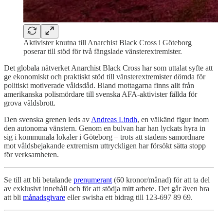
Aktivister knutna till Anarchist Black Cross i Göteborg
poserar till stöd för två fängslade vänsterextremister.
Det globala nätverket Anarchist Black Cross har som uttalat syfte att
ge ekonomiskt och praktiskt stöd till vänsterextremister dömda för
politiskt motiverade våldsdåd. Bland mottagarna finns allt från
amerikanska polismördare till svenska AFA-aktivister fällda för
grova våldsbrott.
Den svenska grenen leds av
Andreas Lindh
, en välkänd figur inom
den autonoma vänstern. Genom en bulvan har han lyckats hyra in
sig i kommunala lokaler i Göteborg – trots att stadens samordnare
mot våldsbejakande extremism uttryckligen har försökt sätta stopp
för verksamheten.
Se till att bli betalande
prenumerant
(60 kronor/månad) för att ta del
av exklusivt innehåll och för att stödja mitt arbete. Det går även bra
att bli
månadsgivare
eller swisha ett bidrag till 123-697 89 69.