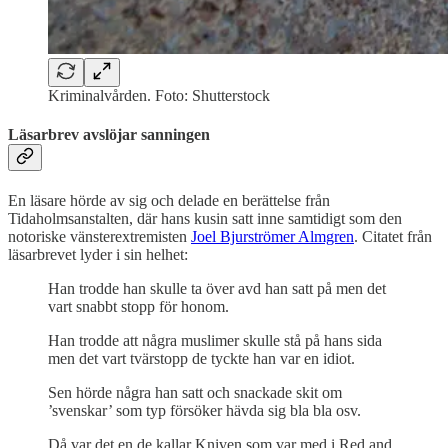
Kriminalvården. Foto: Shutterstock
Läsarbrev avslöjar sanningen
En läsare hörde av sig och delade en berättelse från
Tidaholmsanstalten, där hans kusin satt inne samtidigt som den
notoriske vänsterextremisten
Joel Bjurströmer Almgren
. Citatet från
läsarbrevet lyder i sin helhet:
Han trodde han skulle ta över avd han satt på men det
vart snabbt stopp för honom.
Han trodde att några muslimer skulle stå på hans sida
men det vart tvärstopp de tyckte han var en idiot.
Sen hörde några han satt och snackade skit om
’svenskar’ som typ försöker hävda sig bla bla osv.
Då var det en de kallar Kniven som var med i Red and