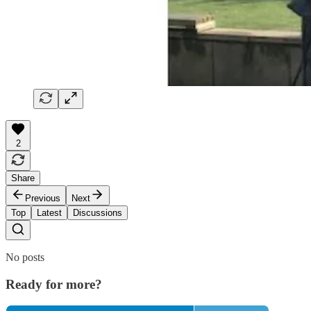
2
Share
Previous
Next
Top
Latest
Discussions
No posts
Ready for more?