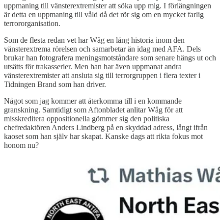
uppmaning till vänsterextremister att söka upp mig. I förlängningen
är detta en uppmaning till våld då det rör sig om en mycket farlig
terrororganisation.
Som de flesta redan vet har Wåg en lång historia inom den
vänsterextrema rörelsen och samarbetar än idag med AFA. Dels
brukar han fotografera meningsmotståndare som senare hängs ut och
utsätts för trakasserier. Men han har även uppmanat andra
vänsterextremister att ansluta sig till terrorgruppen i flera texter i
Tidningen Brand som han driver.
Något som jag kommer att återkomma till i en kommande
granskning. Samtidigt som Aftonbladet anlitar Wåg för att
misskreditera oppositionella gömmer sig den politiska
chefredaktören Anders Lindberg på en skyddad adress, långt ifrån
kaoset som han själv har skapat. Kanske dags att rikta fokus mot
honom nu?