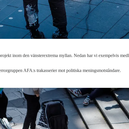
ka projekt inom den vänsterextrema myllan. Nedan har vi exempelvis med
 terrorgruppen AFA:s trakasserier mot politiska meningsmotståndare.