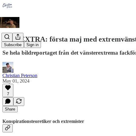
BILDEXTRA: första maj med extremväns
Subscribe
Sign in
Se hela bildreportaget från det vänsterextrema fackfö
Christian Peterson
May 01, 2024
7
Share
Konspirationsteoretiker och extremister